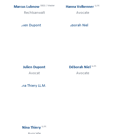
DESS / Master
LL.M.
Marcus Lubnow
Hanna Volkenner
Rechtsanwalt
Avocate
LL.M.
Julien Dupont
Déborah Niel
Avocat
Avocate
LL.M.
Nina Thiery
Avocate