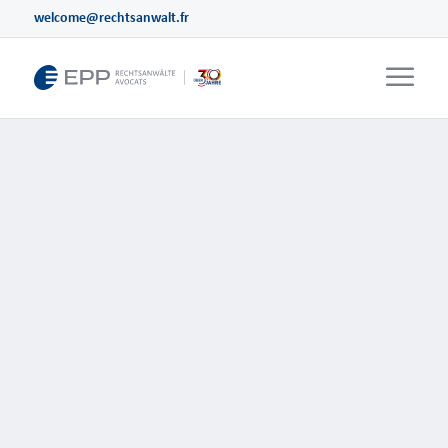
welcome@rechtsanwalt.fr
Anmeldung einer Marke in Frankreich /
Markenschutz
weiterlesen
Die Marke in Frankreich