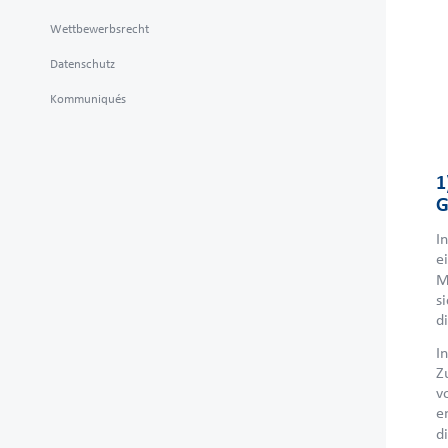
Wettbewerbsrecht
Datenschutz
Kommuniqués
1
G
I
e
M
s
d
I
Z
v
e
d