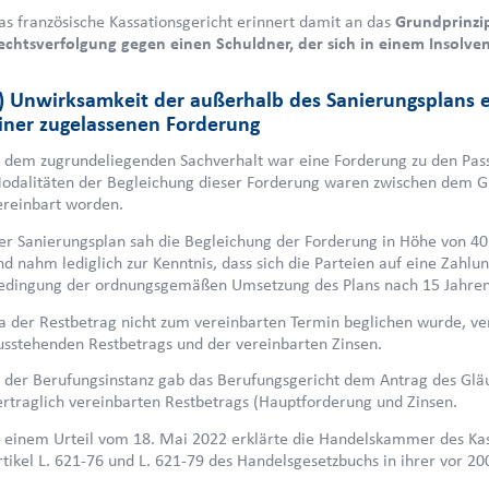
as französische Kassationsgericht erinnert damit an das
Grundprinzip
echtsverfolgung gegen einen Schuldner, der sich in einem Insolve
) Unwirksamkeit der außerhalb des Sanierungsplans 
iner zugelassenen Forderung
n dem zugrundeliegenden Sachverhalt war eine Forderung zu den Pass
odalitäten der Begleichung dieser Forderung waren zwischen dem G
ereinbart worden.
er Sanierungsplan sah die Begleichung der Forderung in Höhe von 40 
nd nahm lediglich zur Kenntnis, dass sich die Parteien auf eine Zahlu
edingung der ordnungsgemäßen Umsetzung des Plans nach 15 Jahren 
a der Restbetrag nicht zum vereinbarten Termin beglichen wurde, ve
usstehenden Restbetrags und der vereinbarten Zinsen.
n der Berufungsinstanz gab das Berufungsgericht dem Antrag des Gläub
ertraglich vereinbarten Restbetrags (Hauptforderung und Zinsen.
n einem Urteil vom 18. Mai 2022 erklärte die Handelskammer des Kass
rtikel L. 621-76 und L. 621-79 des Handelsgesetzbuchs in ihrer vor 20