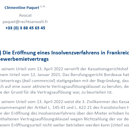
LL.M.
Clémentine Paquet
Avocat
paquet@rechtsanwalt.fr
+33 (0) 3 88 45 65 45
) Die Eröffnung eines Insolvenzverfahrens in Frankrei
ewerbemietvertrags
n seinem Urteil vom 13. April 2022 verwirft der Kassationsgerichtsh
inem Urteil vom 12. Januar 2021. Das Berufungsgericht Bordeaux hat
bail commercial
ietvertrags (
) stattgegeben mit der Begründung, dass
ich auf eine zuvor aktivierte Vertragsauflösungsklausel zu berufen, 
ie der Grund für die Vertragsauflösung war, zu beurteilen ist.
n seinem Urteil vom 13. April 2022 weist die 3. Zivilkammer des Kassa
usammenspiel der Artikel L. 145-41 und L. 622-21 des französischen 
or der Eröffnung des Insolvenzverfahrens über den Mieter erhoben h
nthaltenen Vertragsauflösungsklausel wegen Nichtzahlung der vor dem 
Urteil vo
iesem Eröffnungsurteil nicht weiter betrieben werden kann (