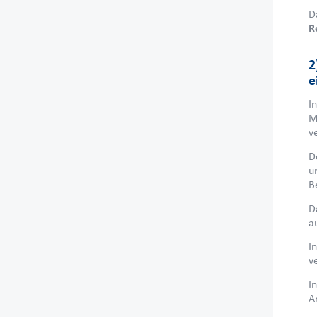
D
R
2
e
I
M
v
D
u
B
D
a
I
v
I
A