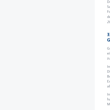
D
S
F
d
2
3
G
G
e
z
I
D
B
E
a
I
h
M