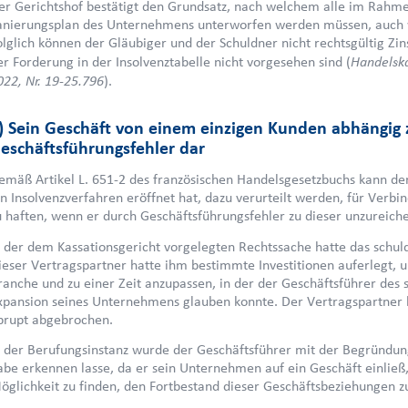
er Gerichtshof bestätigt den Grundsatz, nach welchem alle im Rahm
anierungsplan des Unternehmens unterworfen werden müssen, auch we
olglich können der Gläubiger und der Schuldner nicht rechtsgültig Zi
Handelska
er Forderung in der Insolvenztabelle nicht vorgesehen sind (
022, Nr. 19-25.796
).
) Sein Geschäft von einem einzigen Kunden abhängig 
eschäftsführungsfehler dar
emäß Artikel L. 651-2 des französischen Handelsgesetzbuchs kann de
in Insolvenzverfahren eröffnet hat, dazu verurteilt werden, für Ver
u haften, wenn er durch Geschäftsführungsfehler zu dieser unzureic
n der dem Kassationsgericht vorgelegten Rechtssache hatte das schu
ieser Vertragspartner hatte ihm bestimmte Investitionen auferlegt, u
ranche und zu einer Zeit anzupassen, in der der Geschäftsführer de
xpansion seines Unternehmens glauben konnte. Der Vertragspartner ha
brupt abgebrochen.
n der Berufungsinstanz wurde der Geschäftsführer mit der Begründun
abe erkennen lasse, da er sein Unternehmen auf ein Geschäft einließ
öglichkeit zu finden, den Fortbestand dieser Geschäftsbeziehungen z