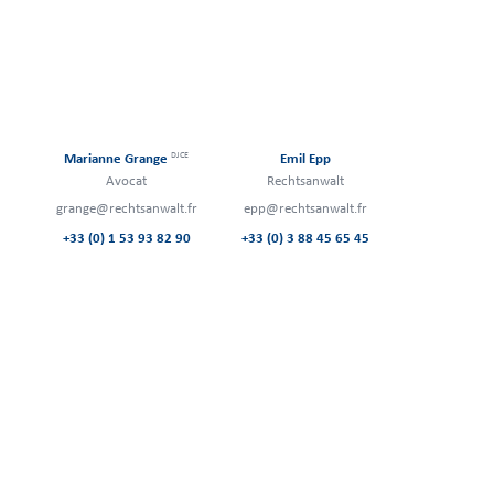
DJCE
Marianne Grange
Emil Epp
Avocat
Rechtsanwalt
grange@rechtsanwalt.fr
epp@rechtsanwalt.fr
+33 (0) 1 53 93 82 90
+33 (0) 3 88 45 65 45