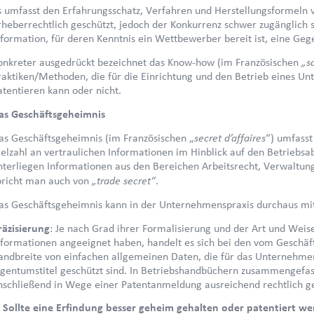
s umfasst den Erfahrungsschatz, Verfahren und Herstellungsformeln v
rheberrechtlich geschützt, jedoch der Konkurrenz schwer zugänglich
nformation, für deren Kenntnis ein Wettbewerber bereit ist, eine Geg
„s
onkreter ausgedrückt bezeichnet das Know-how (im Französischen
raktiken/Methoden, die für die Einrichtung und den Betrieb eines Un
atentieren kann oder nicht.
as Geschäftsgeheimnis
secret d’affaires
as Geschäftsgeheimnis (im Französischen „
“) umfasst
ielzahl an vertraulichen Informationen im Hinblick auf den Betrieb
nterliegen Informationen aus den Bereichen Arbeitsrecht, Verwaltung
„trade secret“
pricht man auch von
.
as Geschäftsgeheimnis kann in der Unternehmenspraxis durchaus mit
räzisierung
: Je nach Grad ihrer Formalisierung und der Art und Weise
nformationen angeeignet haben, handelt es sich bei den vom Geschä
andbreite von einfachen allgemeinen Daten, die für das Unternehmen 
igentumstitel geschützt sind. In Betriebshandbüchern zusammengefa
nschließend in Wege einer Patentanmeldung ausreichend rechtlich g
. Sollte eine Erfindung besser geheim gehalten oder patentiert w