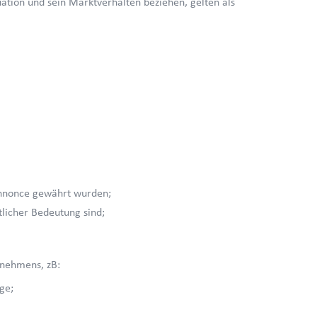
ation und sein Marktverhalten beziehen, gelten als
Annonce gewährt wurden;
licher Bedeutung sind;
rnehmens, zB:
nge;