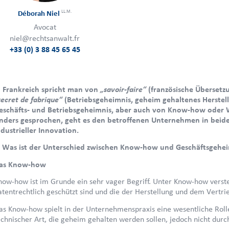
LL.M.
Déborah Niel
Avocat
niel@rechtsanwalt.fr
+33 (0) 3 88 45 65 45
„savoir-faire“
n Frankreich spricht man von
(französische Überset
secret de fabrique“
(Betriebsgeheimnis, geheim gehaltenes Herstel
eschäfts- und Betriebsgeheimnis, aber auch von Know-how oder
nders gesprochen, geht es den betroffenen Unternehmen in beid
ndustrieller Innovation.
. Was ist der Unterschied zwischen Know-how und Geschäftsgehe
as Know-how
now-how ist im Grunde ein sehr vager Begriff. Unter Know-how verste
atentrechtlich geschützt sind und die der Herstellung und dem Vertr
as Know-how spielt in der Unternehmenspraxis eine wesentliche Rol
echnischer Art, die geheim gehalten werden sollen, jedoch nicht durch