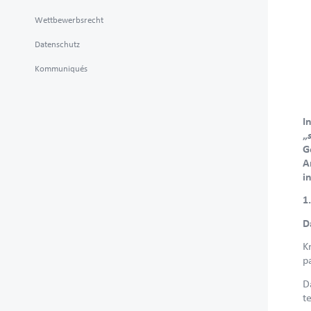
Wettbewerbsrecht
Datenschutz
Kommuniqués
I
„
G
A
i
1
D
K
p
D
t