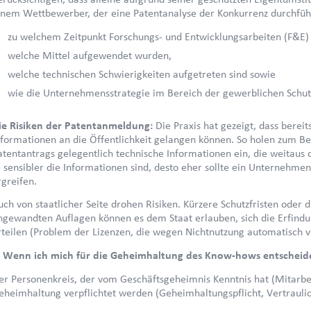
inem Wettbewerber, der eine Patentanalyse der Konkurrenz durchführ
zu welchem Zeitpunkt Forschungs- und Entwicklungsarbeiten (F&E
welche Mittel aufgewendet wurden,
welche technischen Schwierigkeiten aufgetreten sind sowie
wie die Unternehmensstrategie im Bereich der gewerblichen Schutz
ie Risiken der Patentanmeldung:
Die Praxis hat gezeigt, dass bere
nformationen an die Öffentlichkeit gelangen können. So holen zum 
atentantrags gelegentlich technische Informationen ein, die weitaus de
e sensibler die Informationen sind, desto eher sollte ein Unterneh
rgreifen.
uch von staatlicher Seite drohen Risiken. Kürzere Schutzfristen oder 
ngewandten Auflagen können es dem Staat erlauben, sich die Erfind
rteilen (Problem der Lizenzen, die wegen Nichtnutzung automatisch v
. Wenn ich mich für die Geheimhaltung des Know-hows entscheide
er Personenkreis, der vom Geschäftsgeheimnis Kenntnis hat (Mitarbeit
eheimhaltung verpflichtet werden (Geheimhaltungspflicht, Vertraulic