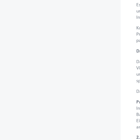
E
u
I
K
P
p
D
D
V
u
s
D
P
I
B
E
a
2