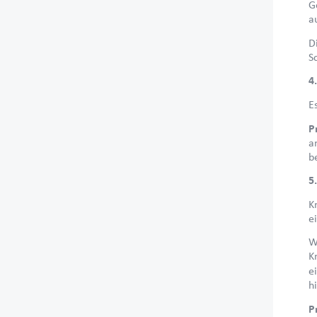
G
a
D
S
4
E
P
a
b
5
K
e
W
K
e
h
P