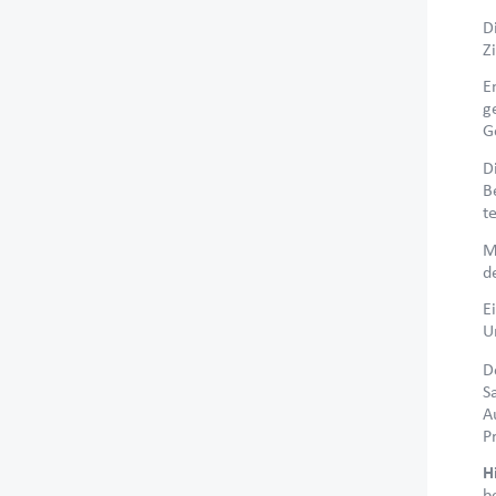
D
Z
E
g
G
D
B
t
M
d
E
U
D
S
A
P
H
b