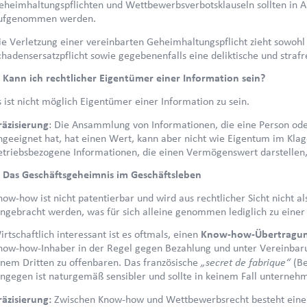
eheimhaltungspflichten und Wettbewerbsverbotsklauseln sollten in 
ufgenommen werden.
ie Verletzung einer vereinbarten Geheimhaltungspflicht zieht sowohl 
chadensersatzpflicht sowie gegebenenfalls eine deliktische und strafr
. Kann ich rechtlicher Eigentümer einer Information sein?
s ist nicht möglich Eigentümer einer Information zu sein.
räzisierung
: Die Ansammlung von Informationen, die eine Person od
ngeeignet hat, hat einen Wert, kann aber nicht wie Eigentum im Klag
etriebsbezogene Informationen, die einen Vermögenswert darstellen
. Das Geschäftsgeheimnis im Geschäftsleben
now-how ist nicht patentierbar und wird aus rechtlicher Sicht nicht a
ingebracht werden, was für sich alleine genommen lediglich zu einer
irtschaftlich interessant ist es oftmals, einen
Know-how-Übertragun
now-how-Inhaber in der Regel gegen Bezahlung und unter Vereinbaru
„secret de fabrique“
inem Dritten zu offenbaren. Das französische
(B
ingegen ist naturgemäß sensibler und sollte in keinem Fall untern
räzisierung:
Zwischen Know-how und Wettbewerbsrecht besteht ein