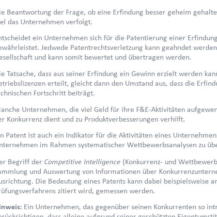
ie Beantwortung der Frage, ob eine Erfindung besser geheim gehalten
iel das Unternehmen verfolgt.
ntscheidet ein Unternehmen sich für die Patentierung einer Erfindung
ewährleistet. Jedwede Patentrechtsverletzung kann geahndet werden. 
esellschaft und kann somit bewertet und übertragen werden.
ie Tatsache, dass aus seiner Erfindung ein Gewinn erzielt werden ka
etriebslizenzen erteilt, gleicht dann den Umstand aus, dass die Erfi
echnischen Fortschritt beiträgt.
anche Unternehmen, die viel Geld für ihre F&E-Aktivitäten aufgewend
er Konkurrenz dient und zu Produktverbesserungen verhilft.
in Patent ist auch ein Indikator für die Aktivitäten eines Unternehm
nternehmen im Rahmen systematischer Wettbewerbsanalysen zu ü
Competitive Intelligence
er Begriff der
(Konkurrenz- und Wettbewerb
ammlung und Auswertung von Informationen über Konkurrenzunternehm
usrichtung. Die Bedeutung eines Patents kann dabei beispielsweise a
rüfungsverfahrens zitiert wird, gemessen werden.
inweis:
Ein Unternehmen, das gegenüber seinen Konkurrenten so intr
erücksichtigen, dass alleine aufgrund seiner geschützten Eigentumsti