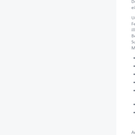
D
e
U
F
i
B
S
M
A