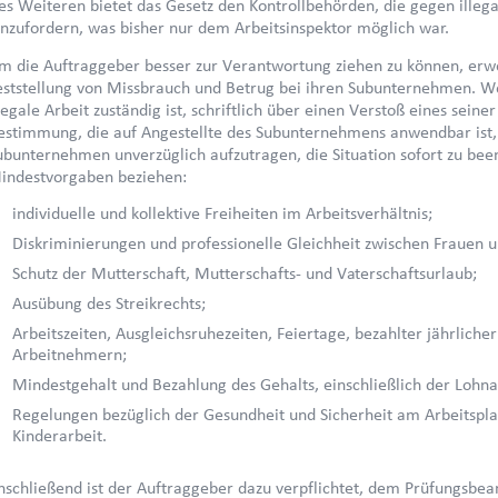
es Weiteren bietet das Gesetz den Kontrollbehörden, die gegen illega
inzufordern, was bisher nur dem Arbeitsinspektor möglich war.
m die Auftraggeber besser zur Verantwortung ziehen zu können, erwe
eststellung von Missbrauch und Betrug bei ihren Subunternehmen. W
llegale Arbeit zuständig ist, schriftlich über einen Verstoß eines sei
estimmung, die auf Angestellte des Subunternehmens anwendbar ist, i
ubunternehmen unverzüglich aufzutragen, die Situation sofort zu bee
indestvorgaben beziehen:
individuelle und kollektive Freiheiten im Arbeitsverhältnis;
Diskriminierungen und professionelle Gleichheit zwischen Frauen
Schutz der Mutterschaft, Mutterschafts- und Vaterschaftsurlaub;
Ausübung des Streikrechts;
Arbeitszeiten, Ausgleichsruhezeiten, Feiertage, bezahlter jährliche
Arbeitnehmern;
Mindestgehalt und Bezahlung des Gehalts, einschließlich der Loh
Regelungen bezüglich der Gesundheit und Sicherheit am Arbeitsplat
Kinderarbeit.
nschließend ist der Auftraggeber dazu verpflichtet, dem Prüfungsbe