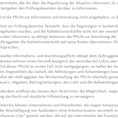
bermitteln, die ihn über die Regulierung der Situation informiert. Ist 
rbeitgeber den Prüfungsbeamten darüber zu informieren.
ird die Pflicht zur Information und Anordnung nicht eingehalten, so
enn ein Prüfungsbeamter feststellt, dass die Regelungen in Sachen 
ingehalten wurden, und die Kollektivunterkünfte nicht mit der mensc
arüber informiert, so obliegt letzterem die Pflicht zur Anordnung der 
uftraggeber die Kollektivunterkunft auf seine Kosten übernehmen. D
ntsprechen.
ieselbe Informations- und Anordnungspflicht obliegt dem Auftraggeb
ubunternehmen einen Verstoß bezüglich des vereinbarten Lohns oder d
ird dieser Pflicht im ersten Fall nicht nachgegangen, so haftet der
em Angestellten das Gehalt, die Abfindungen und Aufwendungen beza
aftet der Auftraggeber bei Nichteinhaltung der Pflicht ebenfalls ge
teuern, Abgaben, Beitragsleistungen, den Lohn und die Aufwendunge
ußerdem eröffnet das Gesetz dem Strafrichter die Möglichkeit, wegen
ang das Recht auf staatliche Hilfeleistung zu verweigern.
eiterhin können Unternehmen und Dienstleister, die wegen Schwarzar
der Beschäftigung von Ausländern ohne Arbeitserlaubnis verurteilt w
schwarze Liste“ gesetzt werden, die auf der Internetseite des französi