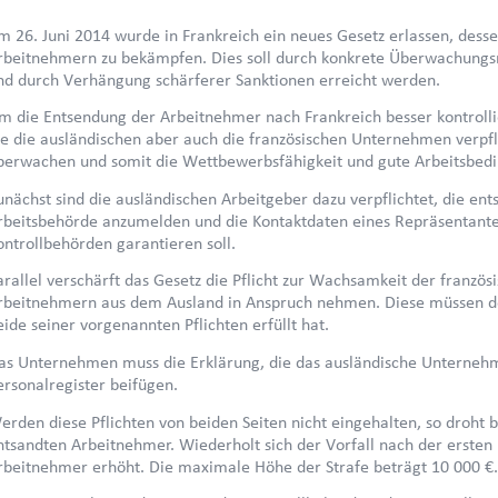
m 26. Juni 2014 wurde in Frankreich ein neues Gesetz erlassen, desse
rbeitnehmern zu bekämpfen. Dies soll durch konkrete Überwachungs
nd durch Verhängung schärferer Sanktionen erreicht werden.
m die Entsendung der Arbeitnehmer nach Frankreich besser kontrolli
ie die ausländischen aber auch die französischen Unternehmen verpfli
berwachen und somit die Wettbewerbsfähigkeit und gute Arbeitsbedi
unächst sind die ausländischen Arbeitgeber dazu verpflichtet, die en
rbeitsbehörde anzumelden und die Kontaktdaten eines Repräsentante
ontrollbehörden garantieren soll.
arallel verschärft das Gesetz die Pflicht zur Wachsamkeit der franzö
rbeitnehmern aus dem Ausland in Anspruch nehmen. Diese müssen de
eide seiner vorgenannten Pflichten erfüllt hat.
as Unternehmen muss die Erklärung, die das ausländische Unterne
ersonalregister beifügen.
erden diese Pflichten von beiden Seiten nicht eingehalten, so droht 
ntsandten Arbeitnehmer. Wiederholt sich der Vorfall nach der ersten
rbeitnehmer erhöht. Die maximale Höhe der Strafe beträgt 10 000 €