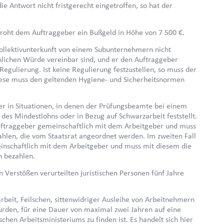
die Antwort nicht fristgerecht eingetroffen, so hat der
 droht dem Auftraggeber ein Bußgeld in Höhe von 7 500 €.
Kollektivunterkunft von einem Subunternehmern nicht
hlichen Würde vereinbar sind, und er den Auftraggeber
Regulierung. Ist keine Regulierung festzustellen, so muss der
iese muss den geltenden Hygiene- und Sicherheitsnormen
er in Situationen, in denen der Prüfungsbeamte bei einem
es Mindestlohns oder in Bezug auf Schwarzarbeit feststellt.
 Auftraggeber gemeinschaftlich mit dem Arbeitgeber und muss
hlen, die vom Staatsrat angeordnet werden. Im zweiten Fall
meinschaftlich mit dem Arbeitgeber und muss mit diesem die
n bezahlen.
 Verstößen verurteilten juristischen Personen fünf Jahre
beit, Feilschen, sittenwidriger Ausleihe von Arbeitnehmern
urden, für eine Dauer von maximal zwei Jahren auf eine
schen Arbeitsministeriums zu finden ist. Es handelt sich hier