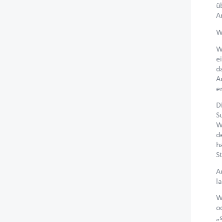
ü
A
W
W
e
d
A
e
D
S
W
d
h
S
A
l
W
o
„