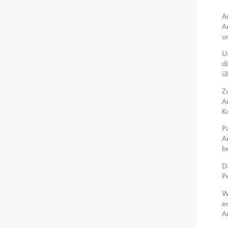
A
A
u
U
d
ü
Z
A
K
P
A
b
D
P
W
e
A