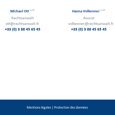
LL.M.
LL.M.
Michael Ott
Hanna Volkenner
Rechtsanwalt
Avocat
ott@rechtsanwalt.fr
volkenner@rechtsanwalt.fr
+33 (0) 3 88 45 65 45
+33 (0) 3 88 45 65 45
Mentions légales
|
Protection des données