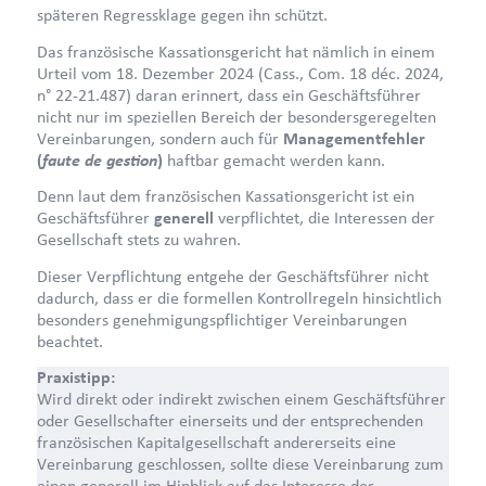
späteren Regressklage gegen ihn schützt.
Das französische Kassationsgericht hat nämlich in einem
Urteil vom 18. Dezember 2024 (Cass., Com. 18 déc. 2024,
n° 22-21.487)​ daran erinnert, dass ein Geschäftsführer
nicht nur im speziellen Bereich der besondersgeregelten
Vereinbarungen, sondern auch für
Managementfehler
faute de gestion
(
)
haftbar gemacht werden kann.
Denn laut dem französischen Kassationsgericht ist ein
Geschäftsführer
generell
verpflichtet, die Interessen der
Gesellschaft stets zu wahren.
Dieser Verpflichtung entgehe der Geschäftsführer nicht
dadurch, dass er die formellen Kontrollregeln hinsichtlich
besonders genehmigungspflichtiger Vereinbarungen
beachtet.
Praxistipp:
Wird direkt oder indirekt zwischen einem Geschäftsführer
oder Gesellschafter einerseits und der entsprechenden
französischen Kapitalgesellschaft andererseits eine
Vereinbarung geschlossen, sollte diese Vereinbarung zum
einen generell im Hinblick auf das Interesse der