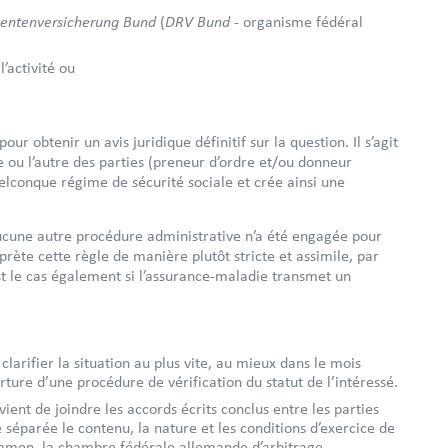
entenversicherung Bund
DRV Bund
(
- organisme fédéral
l’activité ou
r obtenir un avis juridique définitif sur la question. Il s’agit
 ou l’autre des parties (preneur d’ordre et/ou donneur
elconque régime de sécurité sociale et crée ainsi une
ucune autre procédure administrative n’a été engagée pour
rprète cette règle de manière plutôt stricte et assimile, par
st le cas également si l’assurance-maladie transmet un
clarifier la situation au plus vite, au mieux dans le mois
erture d’une procédure de vérification du statut de l’intéressé.
vient de joindre les accords écrits conclus entre les parties
le séparée le contenu, la nature et les conditions d’exercice de
examen, la chambre fédérale allemande d’arbitrage