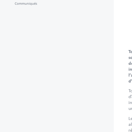
Communiqués
T
s
d
i
l
d
T
d
i
u
L
a
r