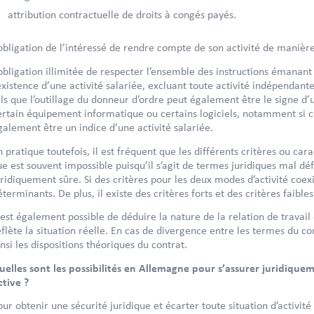
attribution contractuelle de droits à congés payés.
’obligation de l’intéressé de rendre compte de son activité de manière 
’obligation illimitée de respecter l’ensemble des instructions émanan
’existence d’une activité salariée, excluant toute activité indépendante.
els que l’outillage du donneur d’ordre peut également être le signe d’u
ertain équipement informatique ou certains logiciels, notamment si c
galement être un indice d’une activité salariée.
n pratique toutefois, il est fréquent que les différents critères ou car
ue est souvent impossible puisqu’il s’agit de termes juridiques mal dé
uridiquement sûre. Si des critères pour les deux modes d’activité coe
éterminants. De plus, il existe des critères forts et des critères faib
l est également possible de déduire la nature de la relation de trava
eflète la situation réelle. En cas de divergence entre les termes du con
insi les dispositions théoriques du contrat.
uelles sont les possibilités en Allemagne pour s’assurer juridique
ctive ?
our obtenir une sécurité juridique et écarter toute situation d’activité