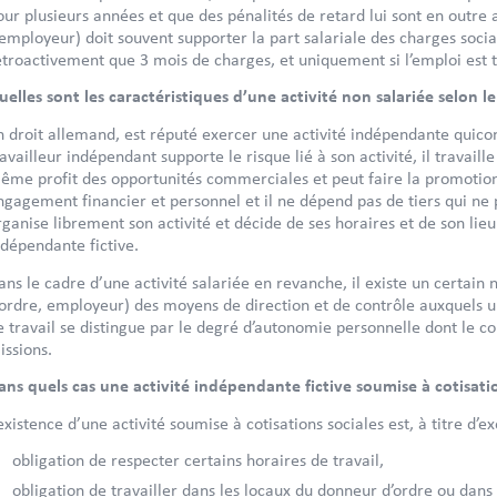
our plusieurs années et que des pénalités de retard lui sont en outre ap
’employeur) doit souvent supporter la part salariale des charges sociale
étroactivement que 3 mois de charges, et uniquement si l’emploi est t
uelles sont les caractéristiques d’une activité non salariée selon l
n droit allemand, est réputé exercer une activité indépendante quicon
ravailleur indépendant supporte le risque lié à son activité, il travail
ême profit des opportunités commerciales et peut faire la promotion de
ngagement financier et personnel et il ne dépend pas de tiers qui ne 
rganise librement son activité et décide de ses horaires et de son lieu 
ndépendante fictive.
ans le cadre d’une activité salariée en revanche, il existe un certai
’ordre, employeur) des moyens de direction et de contrôle auxquels u
e travail se distingue par le degré d’autonomie personnelle dont le c
issions.
ans quels cas une activité indépendante fictive soumise à cotisatio
’existence d’une activité soumise à cotisations sociales est, à titre d’
obligation de respecter certains horaires de travail,
obligation de travailler dans les locaux du donneur d’ordre ou dans 