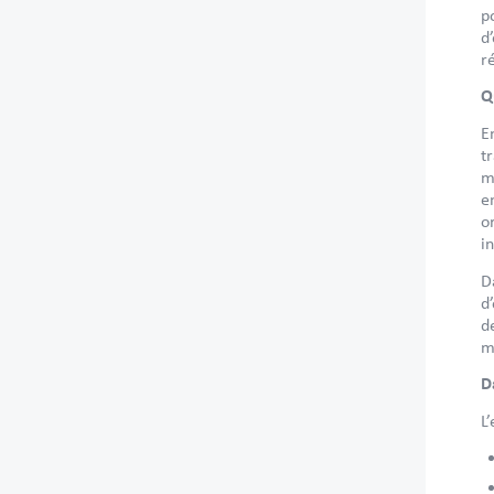
p
d
r
Q
E
t
m
e
o
i
D
d
d
m
D
L