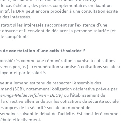
 le cas échéant, des pièces complémentaires en fixant un
nitif, la DRV peut encore procéder à une consultation écrite
 des intéressés.
tatut si les intéressés s’accordent sur l’existence d’une
 absurde et il convient de déclarer la personne salariée (et
ale compétents.
de constatation d’une activité salariée ?
nt considérés comme une rémunération soumise à cotisations
revenus perçus (= rémunération soumise à cotisations sociales)
loyeur et par le salarié.
loyeur allemand est tenu de respecter l’ensemble des
allemand (SGB), notamment l’obligation déclarative prévue par
cherungs-Meldeverfahren - DEÜV)
ou l’établissement de
la directive allemande sur les cotisations de sécurité sociale
ées auprès de la sécurité sociale au moment de
6 semaines suivant le début de l’activité. Est considéré comme
 débute effectivement.