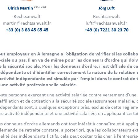
DEA / DESE
Ulrich Martin
Jörg Luft
Rechtsanwalt
Rechtsanwalt
martin@rechtsanwalt.fr
luft@rechtsanwalt.fr
+33 (0) 3 88 45 65 45
+49 (0) 7221 30 23 70
out employeur en Allemagne a l’obligation de vérifier si les collabora
ociale ou pas. Il en va de même pour les donneurs d’ordre qui doive
e la sécurité sociale. Pour les donneurs d’ordre, il est difficile de c
ndépendante et d’identifier correctement la nature de la relation de
’activité indépendante est simulée par l’emploi dans le contrat de te
’une activité professionnelle salariée.
oute personne exerçant une activité salariée contre versement d’une 
’affiliation et de cotisation à la sécurité sociale (assurances maladi
ndépendants sont, à quelques exceptions près, exclus de cette réglemen
ne activité indépendante et une activité salariée, en appliquant certai
es donneurs d’ordre allemands ont tout intérêt à connaître et à appliqu
llemande de retraite constate, a posteriori, que les collaborateurs ex
éalité des indépendants fictifs, cela peut coûter très cher à l’entrepr