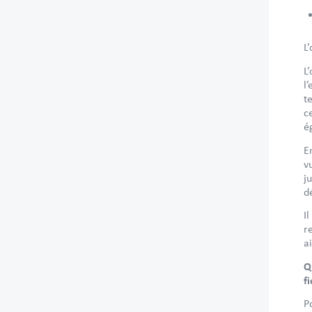
L
L
l
t
c
é
E
v
j
d
I
r
a
Q
fi
P