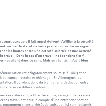
teurs auxquels il fait appel doivent s’affilier à la sécurité
nt vérifier le statut de leurs preneurs d’ordre au regard
erner les limites entre une activité salariée et une activité
 travail. Dans le cas d’un travail indépendant fictif,
rmes allant dans ce sens. Mais en réalité, il s’agit bien
rémunération est obligatoirement soumise à l’obligation
e, dépendance, retraite et chômage). En Allemagne, les
tation. Il convient donc de bien faire la distinction entre
ns critères de différenciation.
er ces critères. Si, à titre d’exemple, un agent de la caisse
ternes travaillant pour le compte d’une entreprise sont en
ise, notamment si des arriérés de cotisation lui sont réclamés