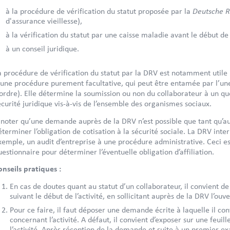
Deutsche R
à la procédure de vérification du statut proposée par la
d'assurance vieillesse),
à la vérification du statut par une caisse maladie avant le début de 
à un conseil juridique.
a procédure de vérification du statut par la DRV est notamment utile pou
’une procédure purement facultative, qui peut être entamée par l’une
’ordre). Elle détermine la soumission ou non du collaborateur à un qu
écurité juridique vis-à-vis de l’ensemble des organismes sociaux.
 noter qu’une demande auprès de la DRV n’est possible que tant qu’a
éterminer l’obligation de cotisation à la sécurité sociale. La DRV inte
xemple, un audit d’entreprise à une procédure administrative. Ceci e
uestionnaire pour déterminer l’éventuelle obligation d’affiliation.
onseils pratiques :
En cas de doutes quant au statut d’un collaborateur, il convient de 
suivant le début de l’activité, en sollicitant auprès de la DRV l’ouv
Pour ce faire, il faut déposer une demande écrite à laquelle il con
concernant l’activité. A défaut, il convient d’exposer sur une feuil
l’activité. Après réception de la demande et suite à un premier 