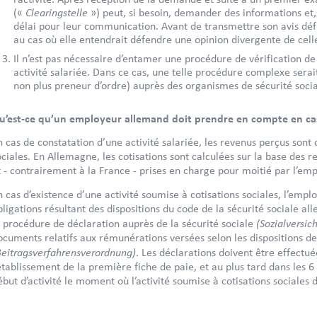
Clearingstelle
(«
») peut, si besoin, demander des informations et,
délai pour leur communication. Avant de transmettre son avis défi
au cas où elle entendrait défendre une opinion divergente de celle
Il n’est pas nécessaire d’entamer une procédure de vérification de s
activité salariée. Dans ce cas, une telle procédure complexe serait
non plus preneur d’ordre) auprès des organismes de sécurité soci
u’est-ce qu’un employeur allemand doit prendre en compte en cas 
n cas de constatation d’une activité salariée, les revenus perçus so
ociales. En Allemagne, les cotisations sont calculées sur la base des 
t - contrairement à la France - prises en charge pour moitié par l’emp
n cas d’existence d’une activité soumise à cotisations sociales, l’emp
bligations résultant des dispositions du code de la sécurité sociale 
(Sozialversi
a procédure de déclaration auprès de la sécurité sociale
ocuments relatifs aux rémunérations versées selon les dispositions de 
Beitragsverfahrensverordnung)
. Les déclarations doivent être effectu
’établissement de la première fiche de paie, et au plus tard dans les 
ébut d’activité le moment où l’activité soumise à cotisations sociales