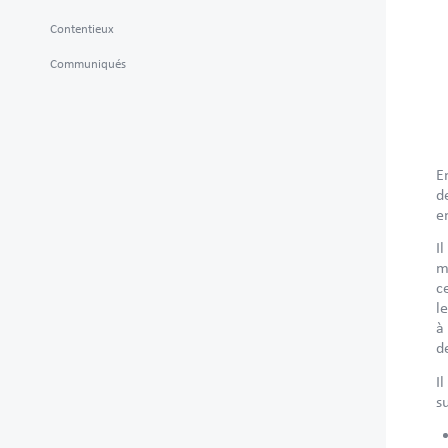
Contentieux
Communiqués
E
d
e
I
m
c
l
à
d
I
s