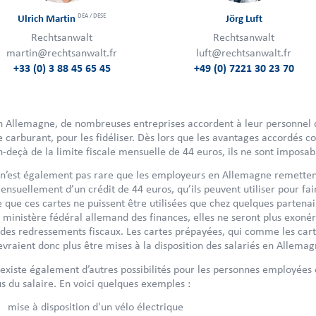
DEA / DESE
Ulrich Martin
Jörg Luft
Rechtsanwalt
Rechtsanwalt
martin@rechtsanwalt.fr
luft@rechtsanwalt.fr
+33 (0) 3 88 45 65 45
+49 (0) 7221 30 23 70
n Allemagne, de nombreuses entreprises accordent à leur personnel 
e carburant, pour les fidéliser. Dès lors que les avantages accordés c
n-deçà de la limite fiscale mensuelle de 44 euros, ils ne sont imposabl
l n’est également pas rare que les employeurs en Allemagne remettent
ensuellement d’un crédit de 44 euros, qu’ils peuvent utiliser pour fair
e que ces cartes ne puissent être utilisées que chez quelques partena
e ministère fédéral allemand des finances, elles ne seront plus exoné
 des redressements fiscaux. Les cartes prépayées, qui comme les carte
evraient donc plus être mises à la disposition des salariés en Allemag
l existe également d’autres possibilités pour les personnes employée
us du salaire. En voici quelques exemples :
mise à disposition d'un vélo électrique