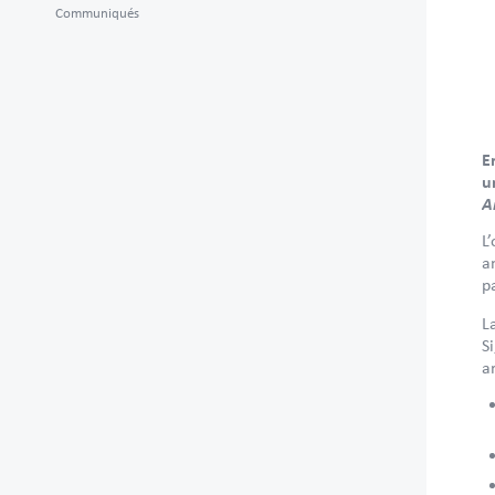
Communiqués
E
u
A
L
a
p
L
S
a