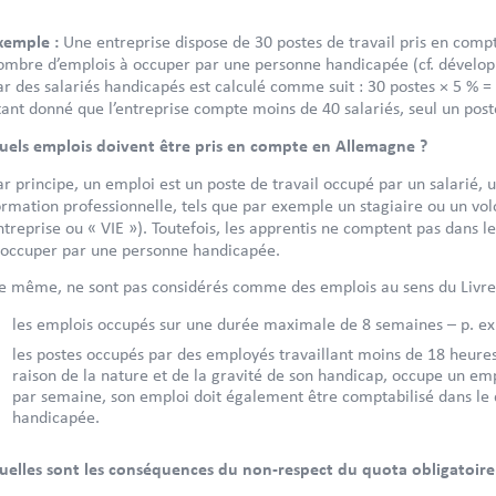
xemple :
Une entreprise dispose de 30 postes de travail pris en compt
ombre d’emplois à occuper par une personne handicapée (cf. dévelop
ar des salariés handicapés est calculé comme suit : 30 postes × 5 % = 
tant donné que l’entreprise compte moins de 40 salariés, seul un pos
uels emplois doivent être pris en compte en Allemagne ?
ar principe, un emploi est un poste de travail occupé par un salarié,
ormation professionnelle, tels que par exemple un stagiaire ou un volo
ntreprise ou « VIE »). Toutefois, les apprentis ne comptent pas dans
 occuper par une personne handicapée.
e même, ne sont pas considérés comme des emplois au sens du Livre I
les emplois occupés sur une durée maximale de 8 semaines – p. ex
les postes occupés par des employés travaillant moins de 18 heure
raison de la nature et de la gravité de son handicap, occupe un em
par semaine, son emploi doit également être comptabilisé dans le 
handicapée.
uelles sont les conséquences du non-respect du quota obligatoire