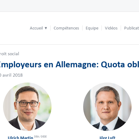
Accueil
Compétences
Equipe
Vidéos
Publica
roit social
Employeurs en Allemagne: Quota obli
0 avril 2018
DEA / DESE
Ulrich Martin
Jörg Luft