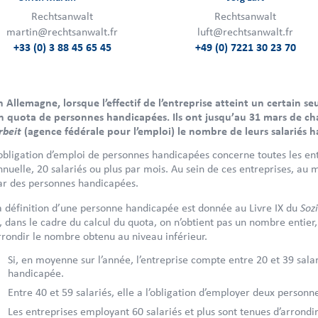
Rechtsanwalt
Rechtsanwalt
martin@rechtsanwalt.fr
luft@rechtsanwalt.fr
+33 (0) 3 88 45 65 45
+49 (0) 7221 30 23 70
n Allemagne, lorsque l’effectif de l’entreprise atteint un certain s
n quota de personnes handicapées. Ils ont jusqu’au 31 mars de c
rbeit
(agence fédérale pour l’emploi) le nombre de leurs salariés
’obligation d’emploi de personnes handicapées concerne toutes les e
nnuelle, 20 salariés ou plus par mois. Au sein de ces entreprises, au 
ar des personnes handicapées.
Soz
a définition d’une personne handicapée est donnée au Livre IX du
i, dans le cadre du calcul du quota, on n’obtient pas un nombre entier
rrondir le nombre obtenu au niveau inférieur.
Si, en moyenne sur l’année, l’entreprise compte entre 20 et 39 sala
handicapée.
Entre 40 et 59 salariés, elle a l’obligation d’employer deux person
Les entreprises employant 60 salariés et plus sont tenues d’arrondir 