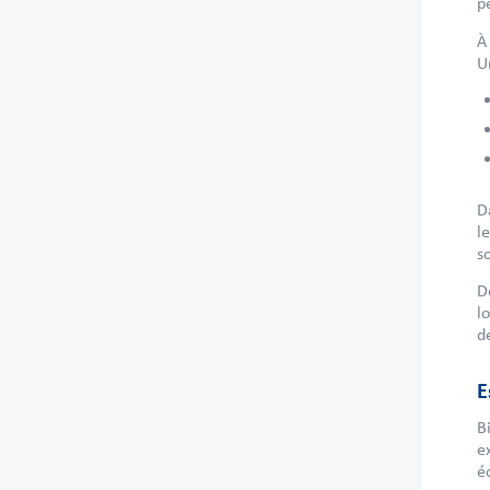
p
À
U
D
l
s
D
l
d
E
B
e
éc