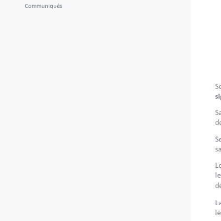
Communiqués
S
s
S
d
S
s
L
l
d
L
l