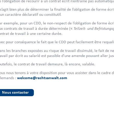
e l’obligation de recourir à un contrat écrit n’entraîne pas automatiqu
l s’agit bien plus de déterminer la finalité de l’obligation de forme écr
 un caractère déclaratif ou constitutif.
ar exemple, pour un CDD, le non-respect de l’obligation de forme écri
Teilzeit- und Befristungs
ux contrats de travail à durée déterminée («
ontrat de travail à une certaine durée.
vec pour conséquence le fait que le CDD peut facilement être requali
ans les branches exposées au risque de travail dissimulé, le fait de ne
ravail par écrit au salarié est passible d'une amende pouvant aller jus
outefois, le contrat de travail demeure, là encore, valable.
ous nous tenons à votre disposition pour vous assister dans le cadre de
llemands :
welcome@rechtsanwalt.com
Nous contacter