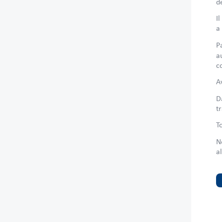
d
I
a
P
a
c
A
D
t
T
N
a