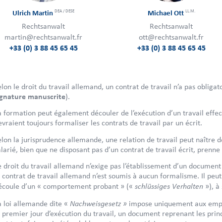
DEA / DESE
LL.M.
Ulrich Martin
Michael Ott
Rechtsanwalt
Rechtsanwalt
martin@rechtsanwalt.fr
ott@rechtsanwalt.fr
+33 (0) 3 88 45 65 45
+33 (0) 3 88 45 65 45
elon le droit du travail allemand, un contrat de travail n’a pas obliga
ignature manuscrite
).
a formation peut également découler de l’exécution d’un travail effe
evraient toujours formaliser les contrats de travail par un écrit.
elon la jurisprudence allemande, une relation de travail peut naître de l
alarié, bien que ne disposant pas d’un contrat de travail écrit, prenne
e droit du travail allemand n’exige pas l’établissement d’un document é
e contrat de travail allemand n’est soumis à aucun formalisme. Il peut 
schlüssiges Verhalten
écoule d’un « comportement probant » («
»), à 
Nachweisgesetz »
a loi allemande dite «
impose uniquement aux employ
e premier jour d’exécution du travail, un document reprenant les princ