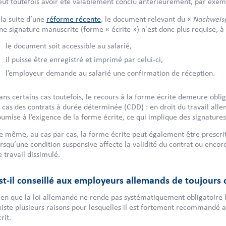
eut toutefois avoir été valablement conclu antérieurement, par exem
Nachweis
 la suite d’une
réforme récente
, le document relevant du «
ne signature manuscrite (forme « écrite ») n'est donc plus requise, à 
le document soit accessible au salarié,
il puisse être enregistré et imprimé par celui-ci,
l’employeur demande au salarié une confirmation de réception.
ans certains cas toutefois, le recours à la forme écrite demeure oblig
e cas des contrats à durée déterminée (CDD) : en droit du travail alle
oumise à l’exigence de la forme écrite, ce qui implique des signature
e même, au cas par cas, la forme écrite peut également être prescrit
orsqu’une condition suspensive affecte la validité du contrat ou enco
e travail dissimulé.
st-il conseillé aux employeurs allemands de toujours co
ien que la loi allemande ne rende pas systématiquement obligatoire la 
xiste plusieurs raisons pour lesquelles il est fortement recommandé 
rit.