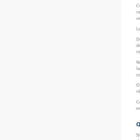
L
r
u
L
D
d
r
N
l
c
O
r
C
e
Q
S