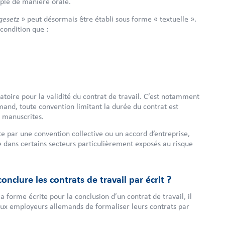
ple de manière orale.
gesetz
» peut désormais être établi sous forme « textuelle ».
condition que :
atoire pour la validité du contrat de travail. C’est notamment
mand, toute convention limitant la durée du contrat est
s manuscrites.
e par une convention collective ou un accord d’entreprise,
re dans certains secteurs particulièrement exposés au risque
nclure les contrats de travail par écrit ?
forme écrite pour la conclusion d’un contrat de travail, il
aux employeurs allemands de formaliser leurs contrats par