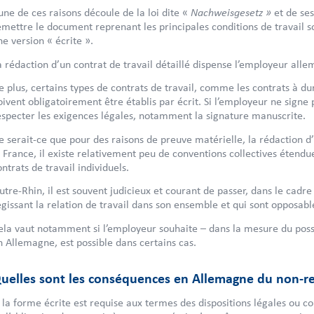
Nachweisgesetz »
’une de ces raisons découle de la loi dite «
et de ses
emettre le document reprenant les principales conditions de travail 
ne version « écrite ».
a rédaction d’un contrat de travail détaillé dispense l’employeur alle
e plus, certains types de contrats de travail, comme les contrats à 
oivent obligatoirement être établis par écrit. Si l’employeur ne signe 
especter les exigences légales, notamment la signature manuscrite.
e serait-ce que pour des raisons de preuve matérielle, la rédaction d’
a France, il existe relativement peu de conventions collectives éten
ontrats de travail individuels.
utre-Rhin, il est souvent judicieux et courant de passer, dans le cadre 
égissant la relation de travail dans son ensemble et qui sont opposable
ela vaut notamment si l’employeur souhaite – dans la mesure du possib
n Allemagne, est possible dans certains cas.
uelles sont les conséquences en Allemagne du non-res
i la forme écrite est requise aux termes des dispositions légales ou c