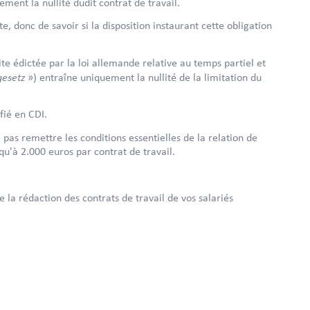
ement la nullité dudit contrat de travail.
ite, donc de savoir si la disposition instaurant cette obligation
te édictée par la loi allemande relative au temps partiel et
gesetz
») entraîne uniquement la nullité de la limitation du
fié en CDI.
 pas remettre les conditions essentielles de la relation de
qu'à 2.000 euros par contrat de travail.
 la rédaction des contrats de travail de vos salariés