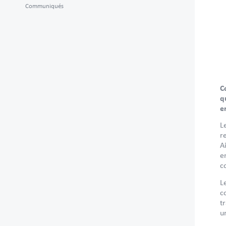
Communiqués
C
q
e
L
r
A
e
co
L
c
t
u