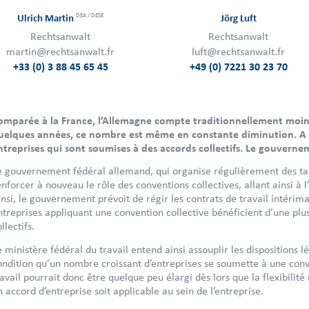
DEA / DESE
Ulrich Martin
Jörg Luft
Rechtsanwalt
Rechtsanwalt
martin@rechtsanwalt.fr
luft@rechtsanwalt.fr
+33 (0) 3 88 45 65 45
+49 (0) 7221 30 23 70
omparée à la France, l’Allemagne compte traditionnellement moins 
uelques années, ce nombre est même en constante diminution. A l’
ntreprises qui sont soumises à des accords collectifs. Le gouver
e gouvernement fédéral allemand, qui organise régulièrement des tab
enforcer à nouveau le rôle des conventions collectives, allant ainsi à
insi, le gouvernement prévoit de régir les contrats de travail intérima
ntreprises appliquant une convention collective bénéficient d’une plus
llectifs.
e ministère fédéral du travail entend ainsi assouplir les dispositions 
ondition qu’un nombre croissant d’entreprises se soumette à une conv
ravail pourrait donc être quelque peu élargi dès lors que la flexibilit
n accord d’entreprise soit applicable au sein de l’entreprise.