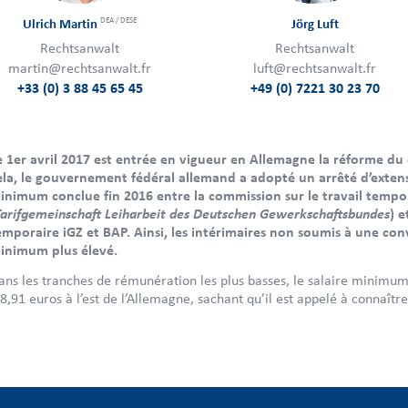
DEA / DESE
Ulrich Martin
Jörg Luft
Rechtsanwalt
Rechtsanwalt
martin@rechtsanwalt.fr
luft@rechtsanwalt.fr
+33 (0) 3 88 45 65 45
+49 (0) 7221 30 23 70
e 1er avril 2017 est entrée en vigueur en Allemagne la réforme d
ela, le gouvernement fédéral allemand a adopté un arrêté d’extens
inimum conclue fin 2016 entre la commission sur le travail tempo
arifgemeinschaft Leiharbeit des Deutschen Gewerkschaftsbundes
) e
emporaire iGZ et BAP. Ainsi, les intérimaires non soumis à une con
inimum plus élevé.
ans les tranches de rémunération les plus basses, le salaire minimum
 8,91 euros à l’est de l’Allemagne, sachant qu’il est appelé à connaîtr