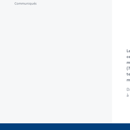
Communiqués
L
c
m
T
(
t
m
D
à