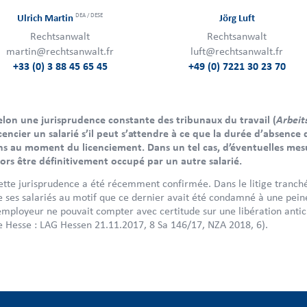
DEA / DESE
Ulrich Martin
Jörg Luft
Rechtsanwalt
Rechtsanwalt
martin@rechtsanwalt.fr
luft@rechtsanwalt.fr
+33 (0) 3 88 45 65 45
+49 (0) 7221 30 23 70
Arbeit
elon une jurisprudence constante des tribunaux du travail (
icencier un salarié s’il peut s’attendre à ce que la durée d’absence 
ns au moment du licenciement. Dans un tel cas, d’éventuelles mesu
lors être définitivement occupé par un autre salarié.
ette jurisprudence a été récemment confirmée. Dans le litige tranché
e ses salariés au motif que ce dernier avait été condamné à une pei
’employeur ne pouvait compter avec certitude sur une libération antici
e Hesse : LAG Hessen 21.11.2017, 8 Sa 146/17, NZA 2018, 6).