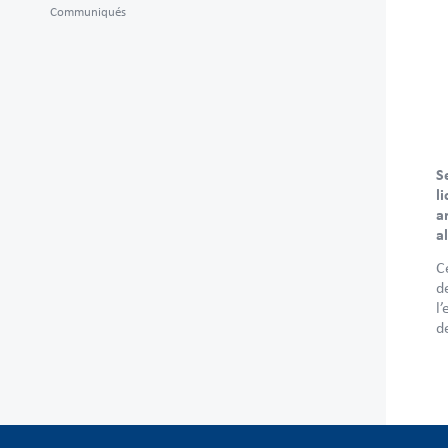
Communiqués
S
l
a
a
C
d
l
d