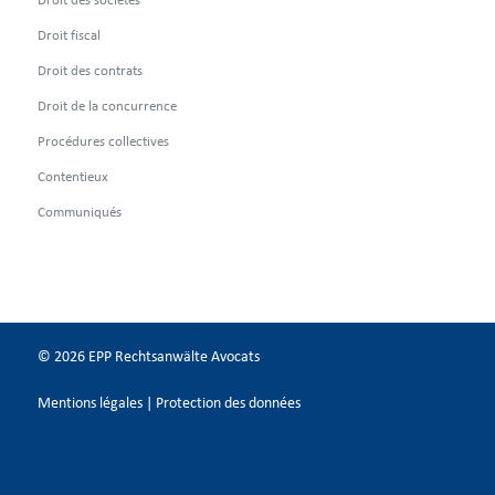
Droit fiscal
Droit des contrats
Droit de la concurrence
Procédures collectives
Contentieux
Communiqués
© 2026 EPP Rechtsanwälte Avocats
Mentions légales
|
Protection des données