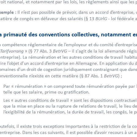
roit national, et notamment par les lois, les règlements ainsi que les p
xemple :
Il n’est pas possible de prévoir, dans un accord d’entrepris
BUrlG
atière de congés en défaveur des salariés (§ 13
- loi fédérale 
a primauté des conventions collectives, notamment 
a compétence réglementaire de l’employeur et du comité d’entreprise 
Tarifvorrang
BetrVG
» (§ 77 Abs. 3
– il s'agit de la loi allemande régi
’entreprise). La rémunération et les autres conditions de travail habi
aire l’objet d’un accord d’entreprise en Allemagne. En application du 
omaines d’un droit de cogestion juridiquement contraignant que dans 
BetrVG
onventionnelle n’existe en cette matière (§ 87 Abs. 1
) ;
Par « rémunération » on comprend toute rémunération payée par l
telle que les salaire, prime ou gratification.
Les « autres conditions de travail » sont les dispositions contractue
que la mise en place ou la rupture de relations de travail, le lieu de
l’exigibilité de la rémunération, la durée de travail, les congés, le p
outefois, il existe trois exceptions importantes à la restriction de l
’entreprise. Dans les cas suivants, il est possible d’avoir recours à un 