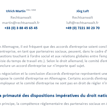
DEA / DESE
Ulrich Martin
Jörg Luft
Rechtsanwalt
Rechtsanwalt
martin@rechtsanwalt.fr
luft@rechtsanwalt.fr
+33 (0) 3 88 45 65 45
+49 (0) 7221 30 23 70
n Allemagne, il est fréquent que des accords d’entreprise soient concl
’entreprise, en tant que partenaires sociaux, peuvent, dans le cadre 
uestions touchant à l’ordre social et aux relations globales entre l’emplo
aisie du temps de travail etc.). Selon le droit allemand, le comité d’
onclure un accord d’entreprise sur n’importe quel sujet.
a négociation et la conclusion d’accords d’entreprise représentent une
ispose le comité d’entreprise en Allemagne. Certains accords d’entrepr
’employeur et le comité d’entreprise ne sont pas en droit de régler n’i
a primauté des dispositions impératives du droit nati
n principe, la compétence réglementaire des partenaires sociaux en Al