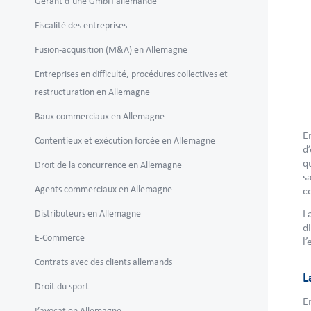
Gérant d’une GmbH allemande
Fiscalité des entreprises
Fusion-acquisition (M&A) en Allemagne
Entreprises en difficulté, procédures collectives et
restructuration en Allemagne
Baux commerciaux en Allemagne
E
Contentieux et exécution forcée en Allemagne
d
q
Droit de la concurrence en Allemagne
s
Agents commerciaux en Allemagne
c
L
Distributeurs en Allemagne
d
E-Commerce
l
Contrats avec des clients allemands
L
Droit du sport
E
L’avocat en Allemagne