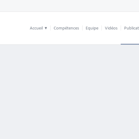
Accueil
Compétences
Equipe
Vidéos
Publica
s accordé au gérant d’une GmbH en Allemagne
’une GmbH en Allemagne – les principales questions et rép