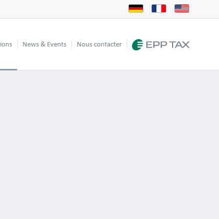
tions
News & Events
Nous contacter
Lire la suite
onses
Lire la suite