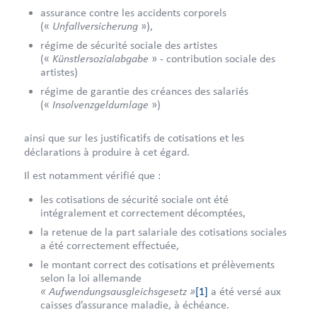
assurance contre les accidents corporels
Unfallversicherung
(«
»),
régime de sécurité sociale des artistes
Künstlersozialabgabe
(«
» - contribution sociale des
artistes)
régime de garantie des créances des salariés
Insolvenzgeldumlage
(«
»)
ainsi que sur les justificatifs de cotisations et les
déclarations à produire à cet égard.
Il est notamment vérifié que :
les cotisations de sécurité sociale ont été
intégralement et correctement décomptées,
la retenue de la part salariale des cotisations sociales
a été correctement effectuée,
le montant correct des cotisations et prélèvements
selon la loi allemande
« Aufwendungsausgleichsgesetz »
[1]
a été versé aux
caisses d’assurance maladie, à échéance.