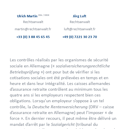
DEA / DESE
Ulrich Martin
Jörg Luft
Rechtsanwalt
Rechtsanwalt
martin@rechtsanwalt.fr
luft@rechtsanwalt.fr
+33 (0) 3 88 45 65 45
+49 (0) 7221 30 23 70
Les contrôles réalisés par les organismes de sécurité
sozialversicherungsrechtliche
sociale en Allemagne («
Betriebsprüfung
») ont pour but de vérifier si les
cotisations sociales ont été prélevées en temps et en
heure et dans leur intégralité. Les caisses allemandes
d’assurance retraite contrôlent au minimum tous les
quatre ans si les employeurs respectent bien ces
obligations. Lorsqu’un employeur s’oppose à un tel
Deutsche Rentenversicherung
contrôle, la
(DRV – caisse
d’assurance retraite en Allemagne) peut l’imposer « de
force ». En dernier recours, il peut même être délivré un
Sozialgericht
mandat d’arrêt par le
(tribunal du