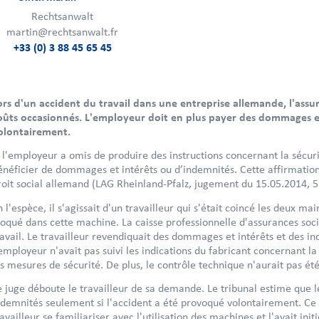
Rechtsanwalt
martin@rechtsanwalt.fr
+33 (0) 3 88 45 65 45
ors d'un accident du travail dans une entreprise allemande, l'assu
oûts occasionnés. L'employeur doit en plus payer des dommages et
olontairement.
i l'employeur a omis de produire des instructions concernant la sécurit
énéficier de dommages et intérêts ou d’indemnités. Cette affirmati
roit social allemand (LAG Rheinland-Pfalz, jugement du 15.05.2014, 5
n l'espèce, il s'agissait d'un travailleur qui s'était coincé les deux m
loqué dans cette machine. La caisse professionnelle d'assurances soc
ravail. Le travailleur revendiquait des dommages et intérêts et des in
'employeur n'avait pas suivi les indications du fabricant concernant la
es mesures de sécurité. De plus, le contrôle technique n'aurait pas ét
e juge déboute le travailleur de sa demande. Le tribunal estime que l
ndemnités seulement si l'accident a été provoqué volontairement. Ce n'
ravailleur se familiariser avec l'utilisation des machines et l'avait 