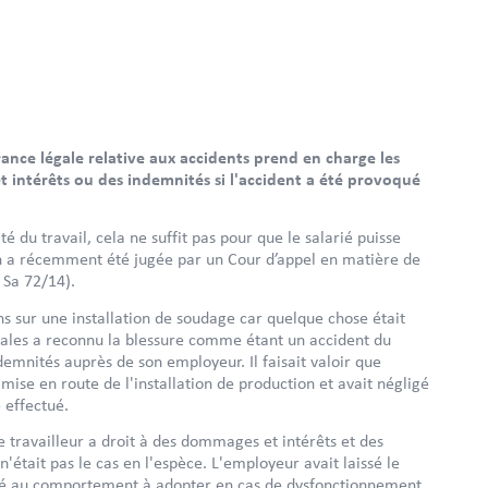
rance légale relative aux accidents prend en charge les
 intérêts ou des indemnités si l'accident a été provoqué
é du travail, cela ne suffit pas pour que le salarié puisse
on a récemment été jugée par un Cour d’appel en matière de
 Sa 72/14).
ains sur une installation de soudage car quelque chose était
iales a reconnu la blessure comme étant un accident du
demnités auprès de son employeur. Il faisait valoir que
 mise en route de l'installation de production et avait négligé
é effectué.
e travailleur a droit à des dommages et intérêts et des
était pas le cas en l'espèce. L'employeur avait laissé le
initié au comportement à adopter en cas de dysfonctionnement.