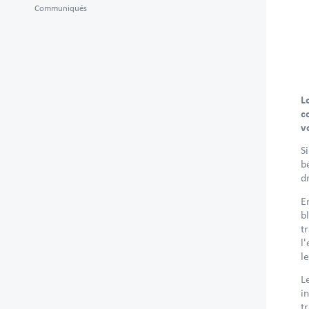
Communiqués
L
c
v
S
b
d
E
b
t
l
l
L
i
t