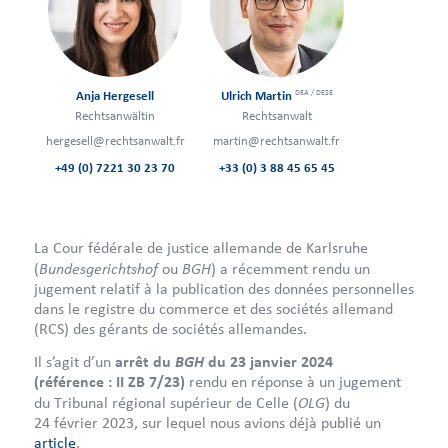
DEA / DESE
Anja Hergesell
Ulrich Martin
Rechtsanwältin
Rechtsanwalt
hergesell@rechtsanwalt.fr
martin@rechtsanwalt.fr
+49 (0) 7221 30 23 70
+33 (0) 3 88 45 65 45
La Cour fédérale de justice allemande de Karlsruhe
Bundesgerichtshof
BGH
(
ou
) a récemment rendu un
jugement relatif à la publication des données personnelles
dans le registre du commerce et des sociétés allemand
(RCS) des gérants de sociétés allemandes.
BGH
Il s’agit d’un
arrêt du
du 23 janvier 2024
(référence : II ZB 7/23)
rendu en réponse à un jugement
OLG
du Tribunal régional supérieur de Celle (
) du
24 février 2023, sur lequel nous avions déjà publié un
article
.