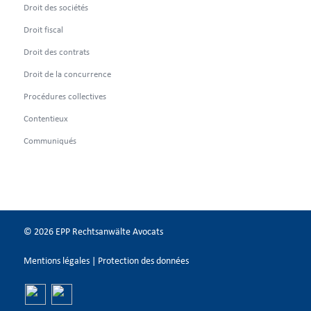
Droit des sociétés
Droit fiscal
Droit des contrats
Droit de la concurrence
Procédures collectives
Contentieux
Communiqués
© 2026 EPP Rechtsanwälte Avocats
Mentions légales
|
Protection des données