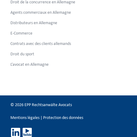
Droit de la concurrence en Allemagne
Agents commerciaux en Allemagne
Distributeurs en Allemagne
E-Commerce
Contrats avec des clients allemands
Droit du sport
L’avocat en Allemagne
© 2026 EPP Rechtsanwälte Avocats
Mentions légales
|
Protection des données