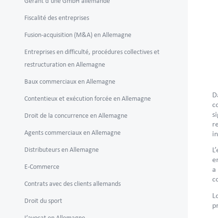
Gérant d’une GmbH allemande
Fiscalité des entreprises
Fusion-acquisition (M&A) en Allemagne
Entreprises en difficulté, procédures collectives et
restructuration en Allemagne
Baux commerciaux en Allemagne
D
Contentieux et exécution forcée en Allemagne
c
s
Droit de la concurrence en Allemagne
r
Agents commerciaux en Allemagne
i
L
Distributeurs en Allemagne
e
E-Commerce
a
c
Contrats avec des clients allemands
L
Droit du sport
p
L’avocat en Allemagne