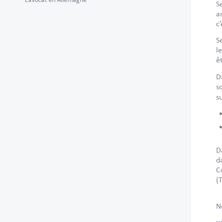
S
a
c
S
l
ê
D
s
s
D
d
C
(
N