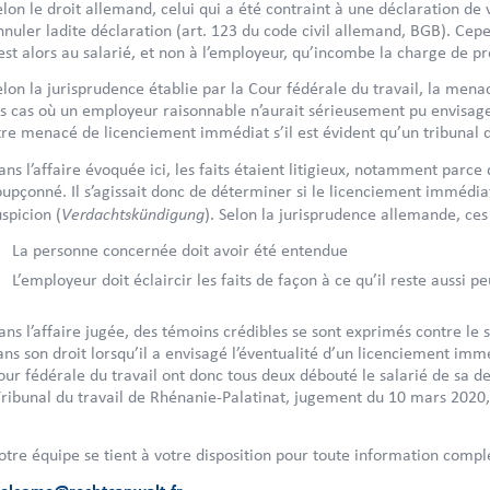
elon le droit allemand, celui qui a été contraint à une déclaration de
nnuler ladite déclaration (art. 123 du code civil allemand, BGB). Cep
’est alors au salarié, et non à l’employeur, qu’incombe la charge de p
elon la jurisprudence établie par la Cour fédérale du travail, la mena
es cas où un employeur raisonnable n’aurait sérieusement pu envisager
tre menacé de licenciement immédiat s’il est évident qu’un tribunal du
ans l’affaire évoquée ici, les faits étaient litigieux, notamment parce q
oupçonné. Il s’agissait donc de déterminer si le licenciement immédia
Verdachtskündigung
uspicion (
). Selon la jurisprudence allemande, ces 
La personne concernée doit avoir été entendue
L’employeur doit éclaircir les faits de façon à ce qu’il reste aussi 
ans l’affaire jugée, des témoins crédibles se sont exprimés contre le s
ans son droit lorsqu’il a envisagé l’éventualité d’un licenciement immé
our fédérale du travail ont donc tous deux débouté le salarié de sa 
Tribunal du travail de Rhénanie-Palatinat, jugement du 10 mars 2020
otre équipe se tient à votre disposition pour toute information compl