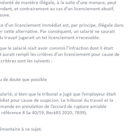
 volonté de manière illégale, à la suite d’une menace, peut
endant, et contrairement au cas d’un licenciement abusif,
reuve.
ce d’un licenciement immédiat est, par principe, illégale dans
 cette alternative. Par conséquent, un salarié ne saurait
 travail jugerait un tel licenciement irrecevable.
ue le salarié niait avoir commis l’infraction dont il était
t aurait rempli les critères d’un licenciement pour cause de
critères sont les suivants :
peu de doute que possible
alarié, si bien que le tribunal a jugé que l’employeur était
diat pour cause de suspicion. Le tribunal du travail et la
demande en annulation de l’accord de rupture amiable
, référence 8 Sa 40/19, BeckRS 2020, 7839).
émentaire à ce sujet.