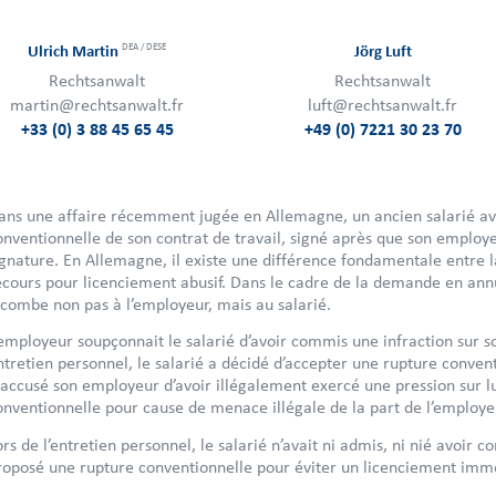
DEA / DESE
Ulrich Martin
Jörg Luft
Rechtsanwalt
Rechtsanwalt
martin@rechtsanwalt.fr
luft@rechtsanwalt.fr
+33 (0) 3 88 45 65 45
+49 (0) 7221 30 23 70
ans une affaire récemment jugée en Allemagne, un ancien salarié av
onventionnelle de son contrat de travail, signé après que son employ
ignature. En Allemagne, il existe une différence fondamentale entre 
ecours pour licenciement abusif. Dans le cadre de la demande en ann
ncombe non pas à l’employeur, mais au salarié.
’employeur soupçonnait le salarié d’avoir commis une infraction sur so
ntretien personnel, le salarié a décidé d’accepter une rupture convent
 accusé son employeur d’avoir illégalement exercé une pression sur lu
onventionnelle pour cause de menace illégale de la part de l’employe
ors de l’entretien personnel, le salarié n’avait ni admis, ni nié avoir c
roposé une rupture conventionnelle pour éviter un licenciement immédi