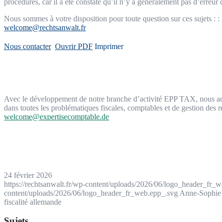
procédures, car il a été constaté qu’il n’y a généralement pas d’erreu
Nous sommes à votre disposition pour toute question sur ces sujets : :
welcome@rechtsanwalt.fr
Nous contacter
Ouvrir PDF
Imprimer
Avec le développement de notre branche d’activité EPP TAX, nous acco
dans toutes les problématiques fiscales, comptables et de gestion des
welcome@expertisecomptable.de
24 février 2026
https://rechtsanwalt.fr/wp-content/uploads/2026/06/logo_header_fr_
content/uploads/2026/06/logo_header_fr_web.epp_.svg
Anne-Sophie
fiscalité allemande
Sujets