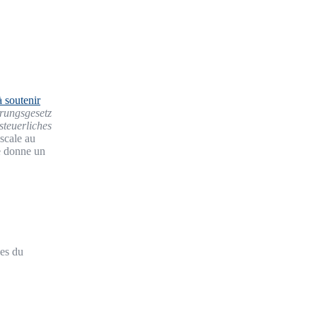
 soutenir
rungsgesetz
steuerliches
iscale au
le donne un
hes du