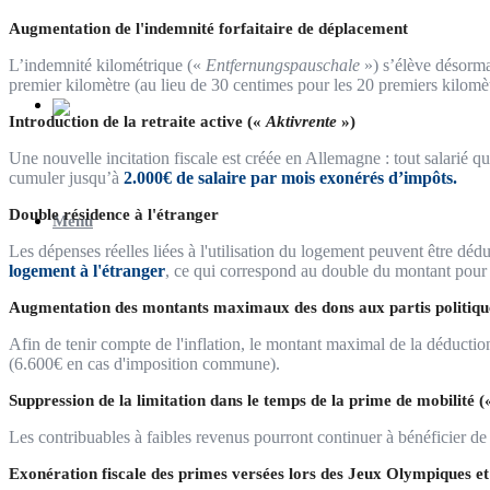
Augmentation de l'indemnité forfaitaire de déplacement
L’indemnité kilométrique («
Entfernungspauschale
») s’élève désorm
premier kilomètre (au lieu de 30 centimes pour les 20 premiers kilomè
Introduction de la retraite active («
Aktivrente
»)
Une nouvelle incitation fiscale est créée en Allemagne : tout salarié q
cumuler jusqu’à
2.000€ de salaire par mois exonérés d’impôts.
Double résidence à l'étranger
Menu
Les dépenses réelles liées à l'utilisation du logement peuvent être 
logement à l'étranger
, ce qui correspond au double du montant pour u
Augmentation des montants maximaux des dons aux partis politiqu
Afin de tenir compte de l'inflation, le montant maximal de la déductio
(6.600€ en cas d'imposition commune).
Suppression de la limitation dans le temps de la prime de mobilité 
Les contribuables à faibles revenus pourront continuer à bénéficier d
Exonération fiscale des primes versées lors des Jeux Olympiques e