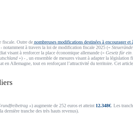
fiscale. Outre de
nombreuses modifications destinées à encourager et à
u, - notamment à travers la loi de modification fiscale 2025 («
Steuerände
édiat visant à renforcer la place économique allemande («
Gesetz für ein 
utschland
») - , un ensemble de mesures visant à adapter la législation f
 en Allemagne, tout en renforçant l’attractivité du territoire. Cet artic
liers
rundfreibetrag »
) augmente de 252 euros et atteint
12.348€
. Les tranc
a dernière tranche des très hauts revenus).