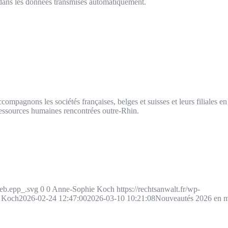
r dans les données transmises automatiquement.
mpagnons les sociétés françaises, belges et suisses et leurs filiales e
 ressources humaines rencontrées outre-Rhin.
web.epp_.svg
0
0
Anne-Sophie Koch
https://rechtsanwalt.fr/wp-
 Koch
2026-02-24 12:47:00
2026-03-10 10:21:08
Nouveautés 2026 en m