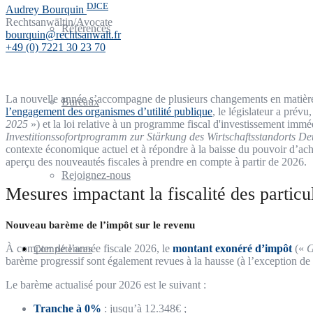
DJCE
Audrey Bourquin
Rechtsanwältin/Avocate
Références
bourquin@rechtsanwalt.fr
+49 (0) 7221 30 23 70
La nouvelle année s’accompagne de plusieurs changements en matière 
Bureaux
l’engagement des organismes d’utilité publique
, le législateur a prév
2025
») et la loi relative à un programme fiscal d'investissement imm
Investitionssofortprogramm zur Stärkung des Wirtschaftsstandorts De
contexte économique actuel et à répondre à la baisse du pouvoir d’achat
aperçu des nouveautés fiscales à prendre en compte à partir de 2026.
Rejoignez-nous
Mesures impactant la fiscalité des particu
Nouveau barème de l’impôt sur le revenu
À compter de l’année fiscale 2026, le
montant exonéré d’impôt
(«
G
Compétences
barème progressif sont également revues à la hausse (à l’exception de l
Le barème actualisé pour 2026 est le suivant :
Tranche à 0%
: jusqu’à 12.348€ ;