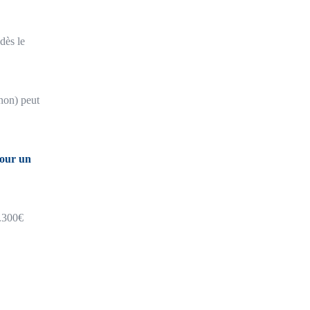
 dès le
non) peut
pour un
3.300€