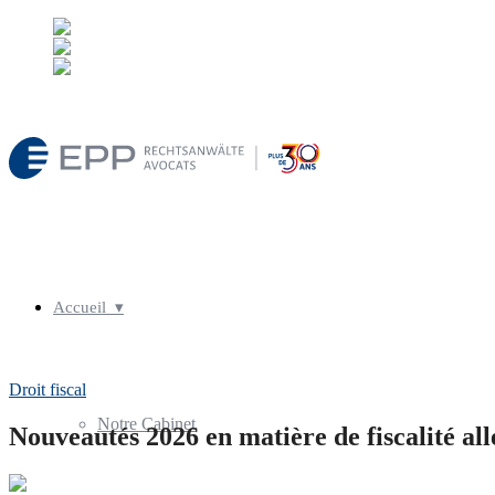
Deutsch
Allemand
de
Français
Français
fr
English
Anglais
en
welcome@rechtsanwalt.fr
Accueil
Droit fiscal
Notre Cabinet
Nouveautés 2026 en matière de fiscalité a