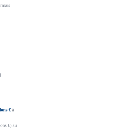
ormais
l
ions €
à
ons €) au