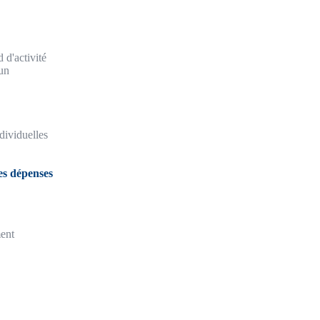
 d'activité
un
dividuelles
es dépenses
ment