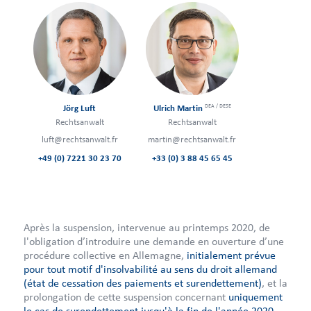
DEA / DESE
Jörg Luft
Ulrich Martin
Rechtsanwalt
Rechtsanwalt
luft@rechtsanwalt.fr
martin@rechtsanwalt.fr
+49 (0) 7221 30 23 70
+33 (0) 3 88 45 65 45
Après la suspension, intervenue au printemps 2020, de
l'obligation d’introduire une demande en ouverture d’une
procédure collective en Allemagne,
initialement prévue
pour tout motif d'insolvabilité au sens du droit allemand
(état de cessation des paiements et surendettement)
, et la
prolongation de cette suspension concernant
uniquement
le cas de surendettement jusqu'à la fin de l'année 2020,