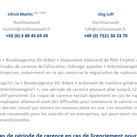
DEA / DESE
Ulrich Martin
Jörg Luft
Rechtsanwalt
Rechtsanwalt
martin@rechtsanwalt.fr
luft@rechtsanwalt.fr
+33 (0) 3 88 45 65 45
+49 (0) 7221 30 23 70
Bundesagentur für Arbeit »
a «
(équivalent allemand de Pôle Emploi) a
Arbeitslosengel
ériodes de carence de l’allocation chômage appelée «
ntreprises, notamment en ce qui concerne la négociation de ruptures 
Bundesagentur für Arbeit »
squ’ici, la «
ordonnait de manière général
Arbeitslosengeld I
», une période de carence pouvant aller jusqu’à 1
otif personnel. Ce risque de carence existait également en cas de rup
’employeur allemand avait des difficultés pour convaincre le salarié 
e dernier n’avait pas encore un nouveau poste en vue. Les nouvelles i
eux nouveautés pour les salariés et les entreprises, qui pourraient s’
onventionnelles.
as de période de carence en cas de licenciement pour