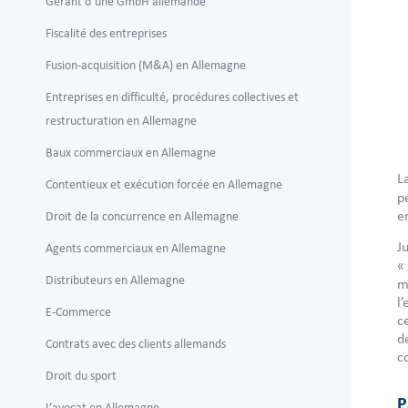
Gérant d’une GmbH allemande
Fiscalité des entreprises
Fusion-acquisition (M&A) en Allemagne
Entreprises en difficulté, procédures collectives et
restructuration en Allemagne
Baux commerciaux en Allemagne
L
Contentieux et exécution forcée en Allemagne
p
e
Droit de la concurrence en Allemagne
Ju
Agents commerciaux en Allemagne
«
Distributeurs en Allemagne
m
l
E-Commerce
c
d
Contrats avec des clients allemands
c
Droit du sport
P
L’avocat en Allemagne