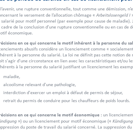
 l’avenir, une rupture conventionnelle, tout comme une démission, n’e
Arbeitslosengeld I
oncernant le versement de l’allocation chômage «
e salarié pour motif personnel (par exemple pour cause de maladie). 
e cadre de la conclusion d’une rupture conventionnelle ou en cas de dé
otif économique.
récisions en ce qui concerne le motif inhérent à la personne du sal
icenciements abusifs considère un licenciement comme « socialement in
nhérent à la personne du salarié. La loi ne définit pas cette notion de 
oit s'agir d'une circonstance en lien avec les caractéristiques et/ou 
nhérents à la personne du salarié justifiant un licenciement les exemp
maladie,
alcoolisme relevant d'une pathologie,
interdiction d'exercer un emploi à défaut de permis de séjour,
retrait du permis de conduire pour les chauffeurs de poids lourds.
récisions en ce qui concerne le motif économique :
un licenciement
ündigung
Kündigung 
») ou un licenciement pour motif économique («
uppression du poste de travail du salarié concerné. La suppression du 