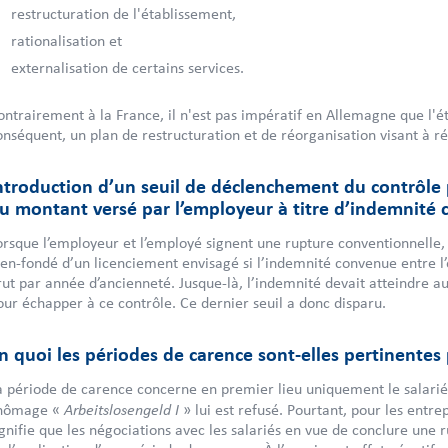
restructuration de l'établissement,
rationalisation et
externalisation de certains services.
ontrairement à la France, il n'est pas impératif en Allemagne que l'ét
onséquent, un plan de restructuration et de réorganisation visant à réd
ntroduction d’un seuil de déclenchement du contrôle 
u montant versé par l’employeur à titre d’indemnité 
orsque l’employeur et l’employé signent une rupture conventionnelle,
ien-fondé d’un licenciement envisagé si l’indemnité convenue entre l’e
rut par année d’ancienneté. Jusque-là, l’indemnité devait atteindre 
our échapper à ce contrôle. Ce dernier seuil a donc disparu.
n quoi les périodes de carence sont‑elles pertinente
a période de carence concerne en premier lieu uniquement le salarié 
Arbeitslosengeld I
hômage «
» lui est refusé. Pourtant, pour les ent
ignifie que les négociations avec les salariés en vue de conclure une