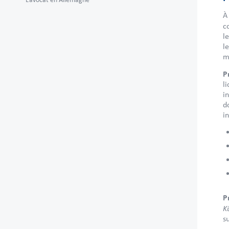
À
c
l
l
m
P
l
i
d
i
P
K
s