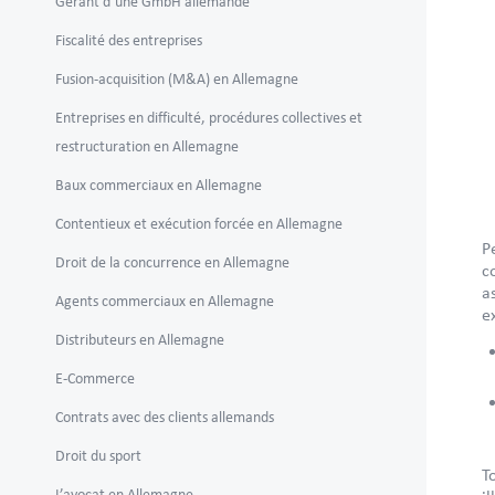
Gérant d’une GmbH allemande
Fiscalité des entreprises
Fusion-acquisition (M&A) en Allemagne
Entreprises en difficulté, procédures collectives et
restructuration en Allemagne
Baux commerciaux en Allemagne
Contentieux et exécution forcée en Allemagne
P
Droit de la concurrence en Allemagne
c
a
Agents commerciaux en Allemagne
e
Distributeurs en Allemagne
E-Commerce
Contrats avec des clients allemands
Droit du sport
T
L’avocat en Allemagne