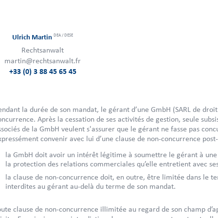
DEA / DESE
Ulrich Martin
Rechtsanwalt
martin@rechtsanwalt.fr
+33 (0) 3 88 45 65 45
endant la durée de son mandat, le gérant d’une GmbH (SARL de droit 
oncurrence. Après la cessation de ses activités de gestion, seule subsist
ssociés de la GmbH veulent s'assurer que le gérant ne fasse pas concu
xpressément convenir avec lui d’une clause de non-concurrence post-co
la GmbH doit avoir un intérêt légitime à soumettre le gérant à un
la protection des relations commerciales qu’elle entretient avec ses
la clause de non-concurrence doit, en outre, être limitée dans le te
interdites au gérant au-delà du terme de son mandat.
oute clause de non-concurrence illimitée au regard de son champ d’ap