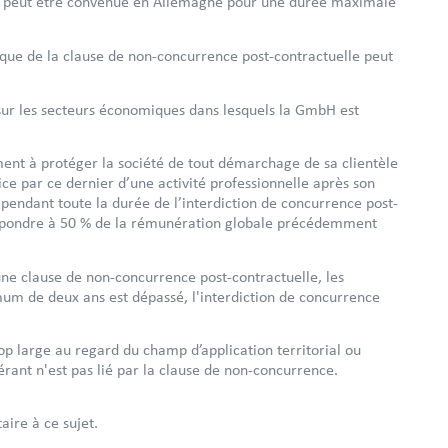
elle peut être convenue en Allemagne pour une durée maximale
hique de la clause de non-concurrence post-contractuelle peut
e sur les secteurs économiques dans lesquels la GmbH est
ment à protéger la société de tout démarchage de sa clientèle
cice par ce dernier d’une activité professionnelle après son
r, pendant toute la durée de l’interdiction de concurrence post-
espondre à 50 % de la rémunération globale précédemment
’une clause de non-concurrence post-contractuelle, les
um de deux ans est dépassé, l'interdiction de concurrence
op large au regard du champ d’application territorial ou
gérant n'est pas lié par la clause de non-concurrence.
ire à ce sujet.