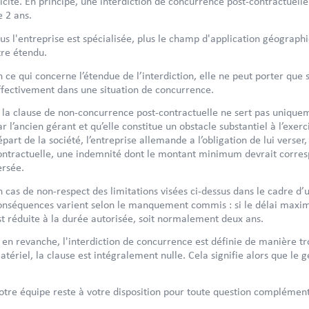
llicite. En principe, une interdiction de concurrence post-contractu
e 2 ans.
lus l'entreprise est spécialisée, plus le champ d'application géograp
tre étendu.
n ce qui concerne l’étendue de l’interdiction, elle ne peut porter qu
ffectivement dans une situation de concurrence.
i la clause de non-concurrence post-contractuelle ne sert pas unique
ar l’ancien gérant et qu’elle constitue un obstacle substantiel à l’exer
épart de la société, l’entreprise allemande a l’obligation de lui verse
ontractuelle, une indemnité dont le montant minimum devrait corr
ersée.
n cas de non-respect des limitations visées ci-dessus dans le cadre d
onséquences varient selon le manquement commis : si le délai maxim
st réduite à la durée autorisée, soit normalement deux ans.
i en revanche, l'interdiction de concurrence est définie de manière tr
atériel, la clause est intégralement nulle. Cela signifie alors que le 
otre équipe reste à votre disposition pour toute question complémenta