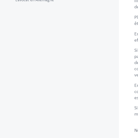
i
d
P
ê
E
e
S
p
d
c
v
E
c
e
S
m
N