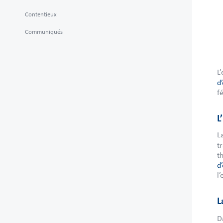
Contentieux
Communiqués
L
d
f
L
L
t
t
d
l
L
D