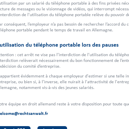
’utilisation par un salarié du téléphone portable à des fins privées néce
ecture de messages ou le visionnage de vidéos, qui interrompt nécessa
’interdiction de l’utilisation du téléphone portable relève du pouvoir d
ar conséquent, l’employeur n’a pas besoin de rechercher l’accord du co
éléphone portable pendant le temps de travail en Allemagne.
’utilisation du téléphone portable lors des pauses
ttention : cet arrêt ne vise pas l’interdiction de l’utilisation du télé
nterdiction relèverait nécessairement du bon fonctionnement de l’entr
odécision du comité d’entreprise.
l appartient évidemment à chaque employeur d'estimer si une telle int
ntreprise, ou bien si, à l’inverse, elle nuirait à l'attractivité de l'en
llemagne, notamment vis-à-vis des jeunes salariés.
otre équipe en droit allemand reste à votre disposition pour toute que
elcome@rechtsanwalt.fr