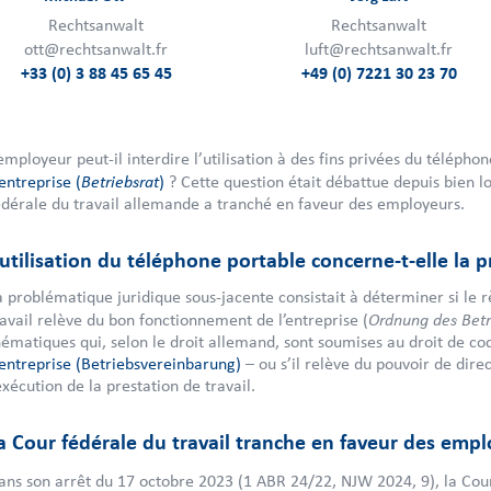
Rechtsanwalt
Rechtsanwalt
ott@rechtsanwalt.fr
luft@rechtsanwalt.fr
+33 (0) 3 88 45 65 45
+49 (0) 7221 30 23 70
’employeur peut-il interdire l’utilisation à des fins privées du téléph
Betriebsrat
’entreprise (
)
? Cette question était débattue depuis bien l
édérale du travail allemande a tranché en faveur des employeurs.
’utilisation du téléphone portable concerne-t-elle la p
a problématique juridique sous-jacente consistait à déterminer si le r
Ordnung des Betr
ravail relève du bon fonctionnement de l’entreprise (
hématiques qui, selon le droit allemand, sont soumises au droit de co
’entreprise (Betriebsvereinbarung)
– ou s’il relève du pouvoir de dire
’exécution de la prestation de travail.
a Cour fédérale du travail tranche en faveur des emp
ans son arrêt du 17 octobre 2023 (1 ABR 24/22, NJW 2024, 9), la Cour 