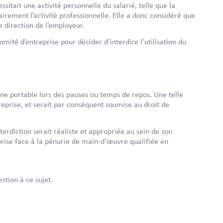
ssitait une activité personnelle du salarié, telle que la
irement l’activité professionnelle. Elle a donc considéré que
e direction de l’employeur.
mité d’entreprise pour décider d’interdire l’utilisation du
phone portable lors des pauses ou temps de repos. Une telle
eprise, et serait par conséquent soumise au droit de
erdiction serait réaliste et appropriée au sein de son
treprise face à la pénurie de main-d'œuvre qualifiée en
stion à ce sujet.