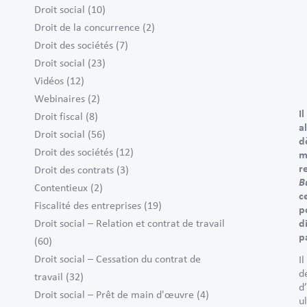
Droit social
(10)
Droit de la concurrence
(2)
Droit des sociétés
(7)
Droit social
(23)
Vidéos
(12)
Webinaires
(2)
I
Droit fiscal
(8)
a
Droit social
(56)
d
Droit des sociétés
(12)
m
r
Droit des contrats
(3)
B
Contentieux
(2)
c
Fiscalité des entreprises
(19)
p
d
Droit social – Relation et contrat de travail
p
(60)
Droit social – Cessation du contrat de
I
d
travail
(32)
d
Droit social – Prêt de main d'œuvre
(4)
u