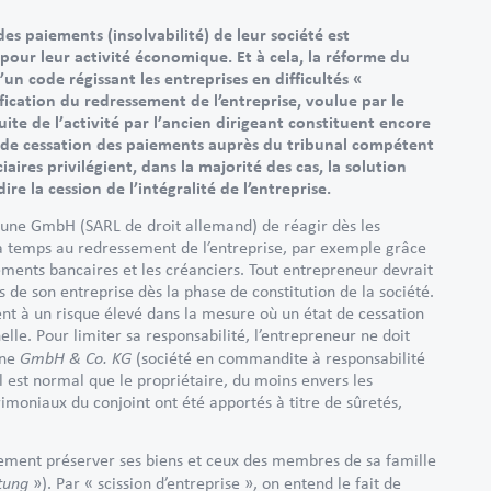
es paiements (insolvabilité) de leur société est
pour leur activité économique. Et à cela, la réforme du
un code régissant les entreprises en difficultés «
lification du redressement de l’entreprise, voulue par le
ite de l’activité par l’ancien dirigeant constituent encore
t de cessation des paiements auprès du tribunal compétent
aires privilégient, dans la majorité des cas, la solution
re la cession de l’intégralité de l’entreprise.
d’une GmbH (SARL de droit allemand) de réagir dès les
é à temps au redressement de l’entreprise, par exemple grâce
ements bancaires et les créanciers. Tout entrepreneur devrait
 de son entreprise dès la phase de constitution de la société.
t à un risque élevé dans la mesure où un état de cessation
le. Pour limiter sa responsabilité, l’entrepreneur ne doit
GmbH & Co. KG
une
(société en commandite à responsabilité
l est normal que le propriétaire, du moins envers les
rimoniaux du conjoint ont été apportés à titre de sûretés,
lement préserver ses biens et ceux des membres de sa famille
ltung
»). Par « scission d’entreprise », on entend le fait de