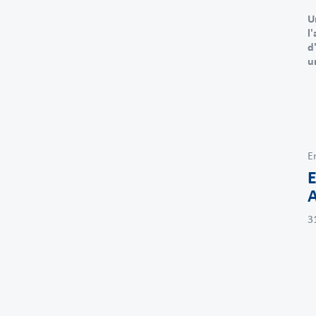
U
l
d
u
E
E
A
3