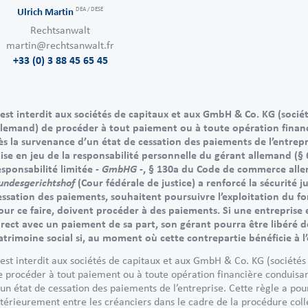
DEA / DESE
Ulrich Martin
Rechtsanwalt
martin@rechtsanwalt.fr
+33 (0) 3 88 45 65 45
l est interdit aux sociétés de capitaux et aux GmbH & Co. KG (soci
llemand) de procéder à tout paiement ou à toute opération finan
ès la survenance d’un état de cessation des paiements de l’entrepr
ise en jeu de la responsabilité personnelle du gérant allemand (§ 6
GmbHG
esponsabilité limitée -
-, § 130a du Code de commerce all
undesgerichtshof
(Cour fédérale de justice) a renforcé la sécurité j
essation des paiements, souhaitent poursuivre l’exploitation du fo
our ce faire, doivent procéder à des paiements. Si une entreprise 
irect avec un paiement de sa part, son gérant pourra être libéré d
atrimoine social si, au moment où cette contrepartie bénéficie à l’e
l est interdit aux sociétés de capitaux et aux GmbH & Co. KG (société
e procéder à tout paiement ou à toute opération financière conduisan
’un état de cessation des paiements de l’entreprise. Cette règle a pou
ltérieurement entre les créanciers dans le cadre de la procédure coll