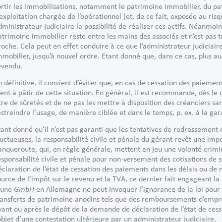
ortir les immobilisations, notamment le patrimoine immobilier, du patr
’exploitation chargée de l’opérationnel (et, de ce fait, exposée au risqu
dministrateur judiciaire la possibilité de réaliser ces actifs. Néanmoin
atrimoine immobilier reste entre les mains des associés et n’est pas 
roche. Cela peut en effet conduire à ce que l’administrateur judiciai
mmobilier, jusqu’à nouvel ordre. Etant donné que, dans ce cas, plus au
evendu.
n définitive, il convient d’éviter que, en cas de cessation des paiemen
ient à pâtir de cette situation. En général, il est recommandé, dès le
itre de sûretés et de ne pas les mettre à disposition des créanciers san
estreindre l’usage, de manière ciblée et dans le temps, p. ex. à la gar
tant donné qu’il n’est pas garanti que les tentatives de redressement 
ructueuses, la responsabilité civile et pénale du gérant revêt une imp
anqueroute, qui, en règle générale, mettent en jeu une volonté crimine
esponsabilité civile et pénale pour non-versement des cotisations de 
éclaration de l’état de cessation des paiements dans les délais ou d
ource de l’impôt sur le revenu et la TVA, ce dernier fait engageant la
GmbH
’une
en Allemagne ne peut invoquer l’ignorance de la loi pou
ransferts de patrimoine anodins tels que des remboursements d’empru
vant ou après le dépôt de la demande de déclaration de l’état de ces
’objet d’une contestation ultérieure par un administrateur judiciaire.