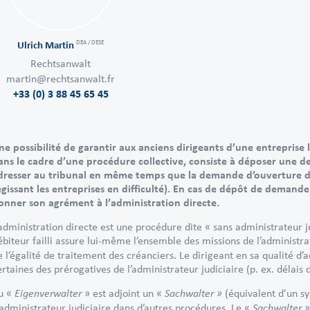
DEA / DESE
Ulrich Martin
Rechtsanwalt
martin@rechtsanwalt.fr
+33 (0) 3 88 45 65 45
ne possibilité de garantir aux anciens dirigeants d’une entreprise 
ans le cadre d’une procédure collective, consiste à déposer une 
dresser au tribunal en même temps que la demande d’ouverture d
égissant les entreprises en difficulté). En cas de dépôt de demand
onner son agrément à l’administration directe.
’administration directe est une procédure dite « sans administrateur j
ébiteur failli assure lui-même l’ensemble des missions de l’administra
e l’égalité de traitement des créanciers. Le dirigeant en sa qualité d’
ertaines des prérogatives de l’administrateur judiciaire (p. ex. délais 
Eigenverwalter
Sachwalter »
u «
» est adjoint un «
(équivalent d’un sy
Sachwalter
’administrateur judiciaire dans d’autres procédures. Le «
»