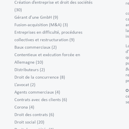
Création d’entreprise et droit des sociétés
r
(30)
c
Gérant d’une GmbH
(9)
c
a
Fusion-acquisition (M&A)
(3)
l
Entreprises en difficulté, procédures
i
collectives et restructuration
(9)
L
Baux commerciaux
(2)
d
Contentieux et exécution forcée en
q
Allemagne
(10)
p
B
Distributeurs
(2)
r
Droit de la concurrence
(8)
p
L’avocat
(2)
O
Agents commerciaux
(4)
c
Contrats avec des clients
(6)
s
Corona
(4)
Droit des contrats
(6)
Droit social
(20)