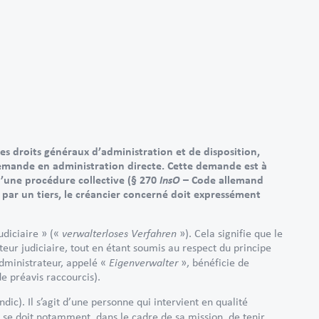
les droits généraux d’administration et de disposition,
demande en administration directe. Cette demande est à
InsO
’une procédure collective (§ 270
– Code allemand
e par un tiers, le créancier concerné doit expressément
verwalterloses Verfahren
udiciaire » («
»). Cela signifie que le
teur judiciaire, tout en étant soumis au respect du principe
Eigenverwalter
administrateur, appelé «
», bénéficie de
de préavis raccourcis).
ndic). Il s’agit d’une personne qui intervient en qualité
 se doit notamment, dans le cadre de sa mission, de tenir