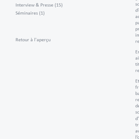
s
Interview & Presse
(15)
d
Séminaires
(1)
a
p
p
i
Retour à l'aperçu
r
E
a
t
r
E
f
b
r
d
s
d
t
a
l