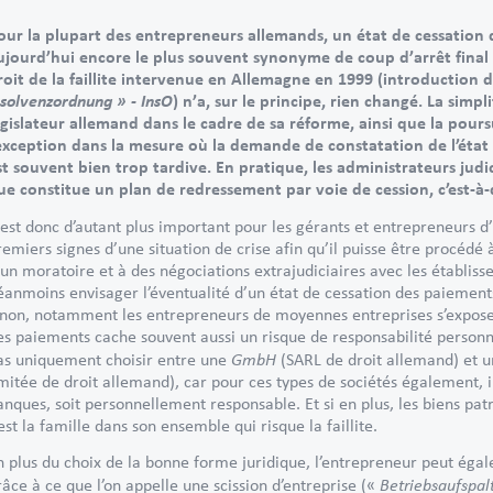
our la plupart des entrepreneurs allemands, un état de cessation d
ujourd’hui encore le plus souvent synonyme de coup d’arrêt final 
roit de la faillite intervenue en Allemagne en 1999 (introduction d’
nsolvenzordnung » - InsO
) n’a, sur le principe, rien changé. La simp
égislateur allemand dans le cadre de sa réforme, ainsi que la poursu
’exception dans la mesure où la demande de constatation de l’éta
st souvent bien trop tardive. En pratique, les administrateurs judici
ue constitue un plan de redressement par voie de cession, c’est-à-di
l est donc d’autant plus important pour les gérants et entrepreneurs 
remiers signes d’une situation de crise afin qu’il puisse être procéd
 un moratoire et à des négociations extrajudiciaires avec les établiss
éanmoins envisager l’éventualité d’un état de cessation des paiements
inon, notamment les entrepreneurs de moyennes entreprises s’exposen
es paiements cache souvent aussi un risque de responsabilité personnel
GmbH
as uniquement choisir entre une
(SARL de droit allemand) et 
imitée de droit allemand), car pour ces types de sociétés également, i
anques, soit personnellement responsable. Et si en plus, les biens pat
’est la famille dans son ensemble qui risque la faillite.
n plus du choix de la bonne forme juridique, l’entrepreneur peut éga
Betriebsaufspa
râce à ce que l’on appelle une scission d’entreprise («