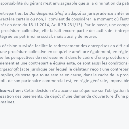
esponsabilité du gérant n’est envisageable que si la diminution du pa
Bundesgerichtshof
ontreparties. Le
a adapté sa jurisprudence antérieu
aractère certain ou non, il convient de considérer le moment où l’entr
rrêt en date du 18.11.2014, Az. II ZR 231/13). Par le passé, une comp
a procédure collective, elle faisait encore partie des actifs de l’entr
ntégrée au patrimoine social, mais aussi y demeurer.
a décision susvisée facilite le redressement des entreprises en diff
’une procédure collective en ce qu’elle améliore également, en règle 
ue les perspectives de redressement dans le cadre d’une procédure col
aiement et une contrepartie équivalente, ce sont aussi les conditions 
argeschäft
(acte juridique par lequel le débiteur reçoit une contrepar
emplies, de sorte que toute remise en cause, dans le cadre de la proc
rofit de son partenaire commercial est, en règle générale, impossibl
bservation :
Cette décision n’a aucune conséquence sur l’obligation 
essation des paiements, de dépôt d’une demande d’ouverture d’une pr
emaines.