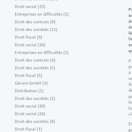
Droit social
(25)
P
Entreprises en difficultés
(1)
a
d
Droit des contrats
(9)
I
Droit des sociétés
(11)
l
Droit fiscal
(9)
l
Droit social
(34)
e
q
Entreprises en difficultés
(1)
Droit des contrats
(4)
I
p
Droit des sociétés
(5)
à
Droit fiscal
(5)
n
Gérant GmbH
(3)
S
d
Distribution
(1)
p
Droit des sociétés
(1)
l
Droit social
(30)
b
Droit social
(26)
c
Droit des sociétés
(8)
E
Droit fiscal
(1)
g