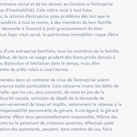
imoine social et de les donner en location à l’entreprise
e d’insolvabilité). Cela retire ainsi à tout futur
s, la scission d’entreprise pose problème dès lors que le
transféré, à tout le moins, à des membres de leur famille
re demande à l’associé à jouir gracieusement du bien
cun loyer n’est versé, le patrimoine immobilier risque d’être
ts d’une entreprise familiale, tous les membres de la famille
 début, de faire un usage prudent des biens privés donnés à
s distinction ni limitation dans le temps, mais d’en
antie de prêts relais à court terme.
menées dans un contexte de crise de l’entreprise soient
ortance toute particulière. Cela concerne moins les délits de
lle, que les cas, plus courants, de mise en jeu de la
sécurité sociale, omission de dépôt de la demande de
e non-versement de taxes et impôts, notamment la retenue à la
 responsabilité personnelle du gérant. A cet égard, le gérant
r éviter d’être tenu personnellement responsable. Même des
nts ou le paiement de créances ouvertes, effectués juste
sation des paiements, peuvent, dans nombre de cas, faire